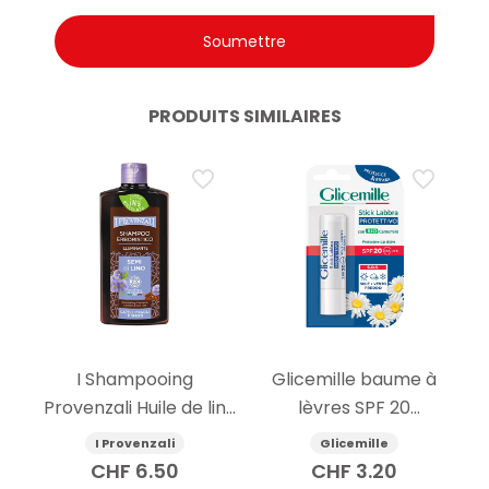
PRODUITS SIMILAIRES
I Shampooing
Glicemille baume à
Provenzali Huile de lin
lèvres SPF 20
250ml
protecteur 5.5g
I Provenzali
Glicemille
CHF
6.50
CHF
3.20