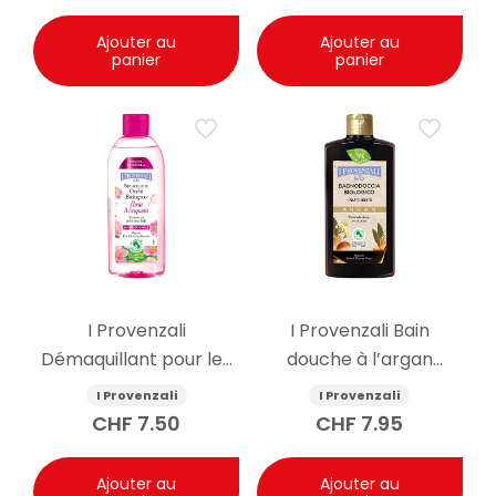
Ajouter au
Ajouter au
panier
panier
I Provenzali
I Provenzali Bain
Démaquillant pour les
douche à l’argan
yeux à l’églantier bio
biologique 400ml
I Provenzali
I Provenzali
150ml
CHF
7.50
CHF
7.95
Ajouter au
Ajouter au