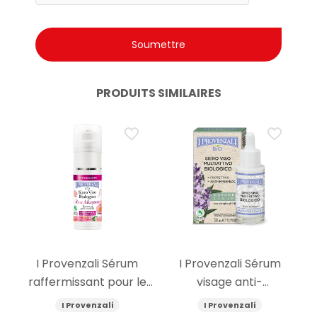
PRODUITS SIMILAIRES
I Provenzali Sérum
I Provenzali Sérum
raffermissant pour le
visage anti-
visage à l’églantier bio
imperfection à la
I Provenzali
I Provenzali