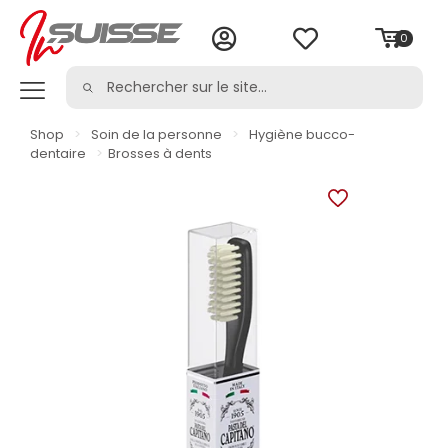
0
Shop
>
Soin de la personne
>
Hygiène bucco-
dentaire
>
Brosses à dents