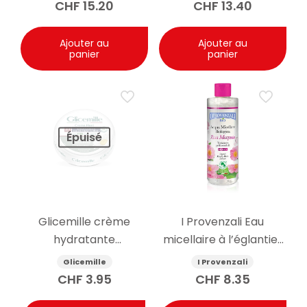
30ml
lavande biologique
CHF
15.20
CHF
13.40
30ml
Ajouter au
Ajouter au
panier
panier
Épuisé
Glicemille crème
I Provenzali Eau
hydratante
micellaire à l’églantier
antibactérienne pour
bio 400ml
Glicemille
I Provenzali
les mains avec
CHF
3.95
CHF
8.35
prébiotique 100 ml