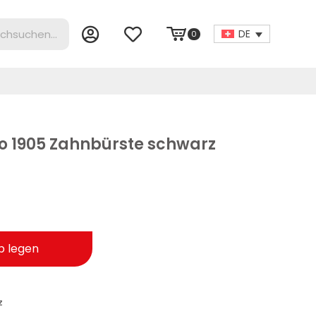
DE
0
o 1905 Zahnbürste schwarz
b legen
z