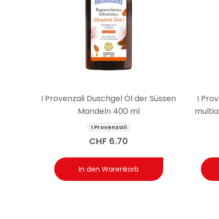
I Provenzali Duschgel Öl der Süssen
I Pro
Mandeln 400 ml
multia
I Provenzali
CHF
6.70
In den Warenkorb