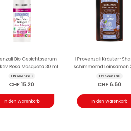
venzali Bio Gesichtsserum
I Provenzali Kräuter-S
ktiv Rosa Mosqueta 30 ml
schimmernd Leinsamen 
I Provenzali
I Provenzali
CHF
15.20
CHF
6.50
In den Warenkorb
In den Warenkorb