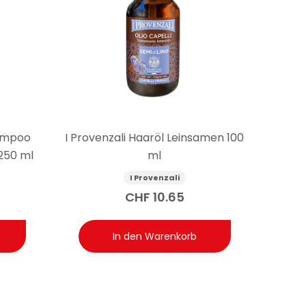
hampoo
I Provenzali Haaröl Leinsamen 100
250 ml
ml
I Provenzali
CHF
10.65
In den Warenkorb