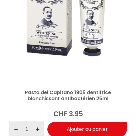
Pasta del Capitano 1905 dentifrice
blanchissant antibactérien 25ml
CHF
3.95
quantité
Ajouter au panier
de
Pasta