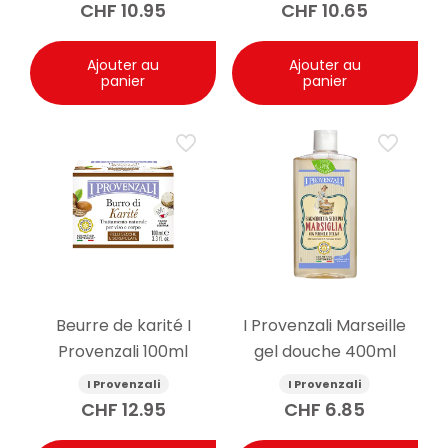
CHF
10.95
CHF
10.65
Ajouter au
Ajouter au
panier
panier
Beurre de karité I
I Provenzali Marseille
Provenzali 100ml
gel douche 400ml
I Provenzali
I Provenzali
CHF
12.95
CHF
6.85