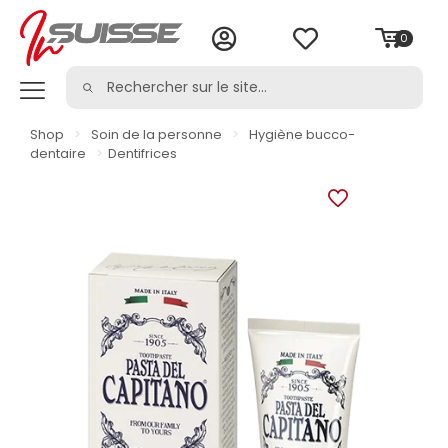
0
Shop
>
Soin de la personne
>
Hygiène bucco-
dentaire
>
Dentifrices