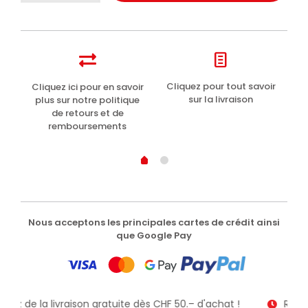
del
Capitano
1905
dentifrice
blanchissant
antibactérien
t
Cliquez pour tout savoir
Cliquez ici pour en savoir
Li
25ml
sur la livraison
plus sur notre politique
de retours et de
remboursements
Nous acceptons les principales cartes de crédit ainsi
que Google Pay
fitez de la livraison gratuite dès CHF 50.– d'achat !
Recev