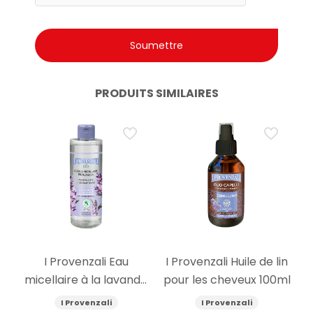
PRODUITS SIMILAIRES
I Provenzali Eau
I Provenzali Huile de lin
micellaire à la lavande
pour les cheveux 100ml
bio 400ml
I Provenzali
I Provenzali