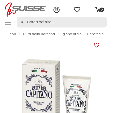
0
Shop
>
Cura della persona
>
Igiene orale
>
Dentifricio