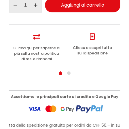
Pasta
Aggiungi al carrello
del
Capitano
1905
dentifricio
sbiancante
antibatterico
25ml
quantità
e
Clicca e scopri tutto
Clicca qui per saperne di
sulla spedizione
più sulla nostra politica
di resi e rimborsi
Accettiamo le principali carte di credito e Google Pay
rofitta della spedizione gratuita per ordini da CHF 50.– in su!