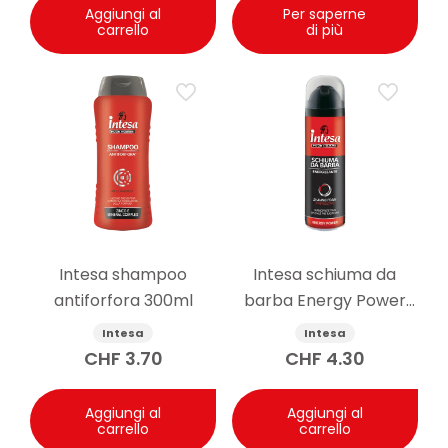
Aggiungi al
Per saperne
carrello
di più
Intesa shampoo
Intesa schiuma da
antiforfora 300ml
barba Energy Power
300ml
Intesa
Intesa
CHF
3.70
CHF
4.30
Aggiungi al
Aggiungi al
carrello
carrello