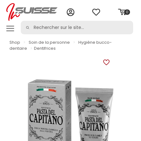
0
Shop
>
Soin de la personne
>
Hygiène bucco-
dentaire
>
Dentifrices