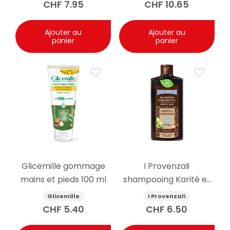
CHF
7.95
CHF
10.65
Ajouter au
Ajouter au
panier
panier
Glicemille gommage
I Provenzali
mains et pieds 100 ml
shampooing Karité et
Avocat 250ml
Glicemille
I Provenzali
CHF
5.40
CHF
6.50