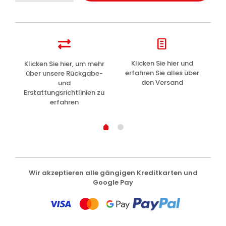
1905
Zahnpasta
natürliche
Kräuter
Tiefenreinigung
25ml
z
Klicken Sie hier und
Klicken Sie hier, um mehr
L
Menge
erfahren Sie alles über
über unsere Rückgabe-
den Versand
und
Erstattungsrichtlinien zu
erfahren
Wir akzeptieren alle gängigen Kreditkarten und
Google Pay