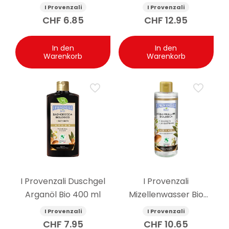
I Provenzali
I Provenzali
CHF
6.85
CHF
12.95
In den
In den
Warenkorb
Warenkorb
I Provenzali Duschgel
I Provenzali
Arganöl Bio 400 ml
Mizellenwasser Bio
Arganöl 400 ml
I Provenzali
I Provenzali
CHF
7.95
CHF
10.65