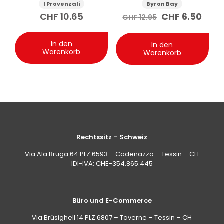
I Provenzali
Byron Bay
Ursprünglich
Aktu
CHF
10.65
CHF
6.50
CHF
12.95
Preis
Preis
war:
ist:
CHF 12.95
CHF 
In den
In den
Warenkorb
Warenkorb
Rechtssitz – Schweiz
Via Ala Brüga 64 PLZ 6593 – Cadenazzo – Tessin – CH
IDI-IVA: CHE-354.865.445
Büro und E-Commerce
Via Brüsighell 14 PLZ 6807 – Taverne – Tessin – CH