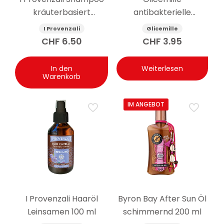
kräuterbasiert
antibakterielle
Seideneffekt
feuchtigkeitsspendende
I Provenzali
Glicemille
Sheabutter und
Handcreme mit
CHF
6.50
CHF
3.95
Avocado 250 ml
Präbiotikum 100 ml
In den
Weiterlesen
Warenkorb
IM ANGEBOT
I Provenzali Haaröl
Byron Bay After Sun Öl
Leinsamen 100 ml
schimmernd 200 ml