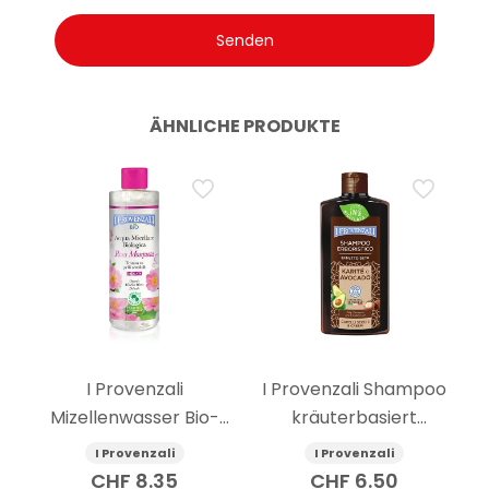
ÄHNLICHE PRODUKTE
I Provenzali
I Provenzali Shampoo
Mizellenwasser Bio-
kräuterbasiert
Rosenmuskatnuss 400
Seideneffekt
I Provenzali
I Provenzali
ml
Sheabutter und
CHF
8.35
CHF
6.50