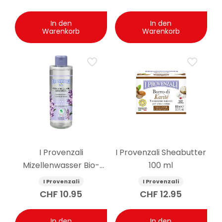
Avocado 250 ml
In den
In den
Warenkorb
Warenkorb
I Provenzali
I Provenzali Sheabutter
Mizellenwasser Bio-
100 ml
Lavendel 400 ml
I Provenzali
I Provenzali
CHF
10.95
CHF
12.95
In den
In den