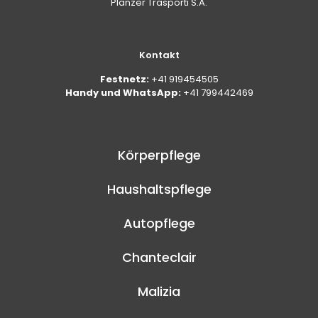
Planzer Trasporti S.A.
Kontakt
Festnetz:
+41 919454505
Handy und WhatsApp:
+41 799442469
Körperpflege
Haushaltspflege
Autopflege
Chanteclair
Malizia