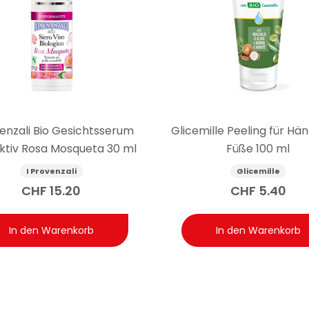
venzali Bio Gesichtsserum
Glicemille Peeling für Hä
ktiv Rosa Mosqueta 30 ml
Füße 100 ml
I Provenzali
Glicemille
CHF
15.20
CHF
5.40
In den Warenkorb
In den Warenkorb