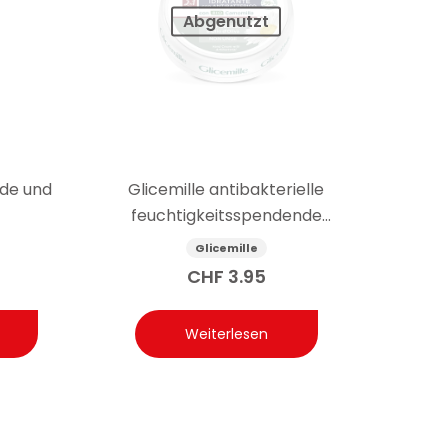
Abgenutzt
nde und
Glicemille antibakterielle
feuchtigkeitsspendende
Handcreme mit Präbiotikum 100 ml
Glicemille
CHF
3.95
Weiterlesen