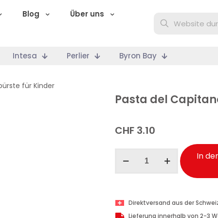
Blog
Über uns
Intesa
Perlier
Byron Bay
ürste für Kinder
Pasta del Capitan
CHF
3.10
Pasta
In de
del
Capitano
Zahnbürste
Junior
Direktversand aus der Schwei
+6
Lieferung innerhalb von 2-3 