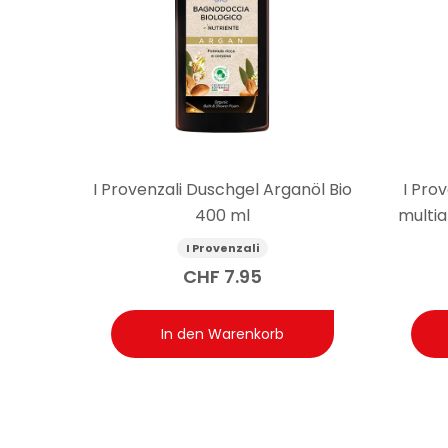
I Provenzali Duschgel Arganöl Bio
I Pro
400 ml
multia
I Provenzali
CHF
7.95
In den Warenkorb