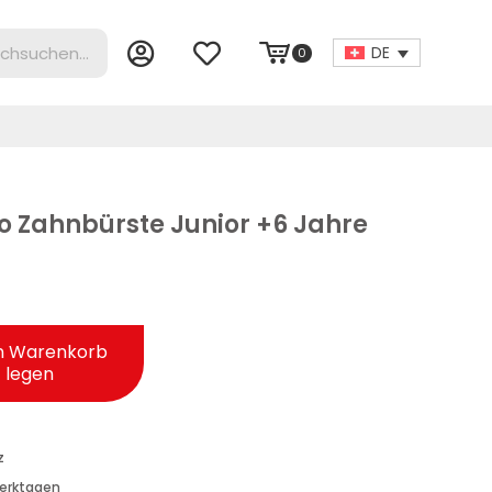
DE
0
o Zahnbürste Junior +6 Jahre
n Warenkorb
legen
z
Werktagen