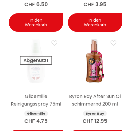
Handcreme 100ml
CHF
6.50
CHF
3.95
In den
In den
Warenkorb
Warenkorb
Abgenutzt
Glicemille
Byron Bay After Sun Öl
Reinigungsspray 75ml
schimmernd 200 ml
Glicemille
Byron Bay
CHF
4.75
CHF
12.95