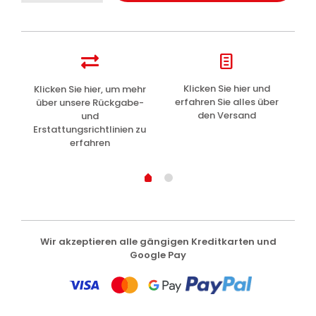
Zahnpasta
gegen
Zahnstein
75ml
Menge
z
Klicken Sie hier und
Klicken Sie hier, um mehr
L
erfahren Sie alles über
über unsere Rückgabe-
den Versand
und
Erstattungsrichtlinien zu
erfahren
Wir akzeptieren alle gängigen Kreditkarten und
Google Pay