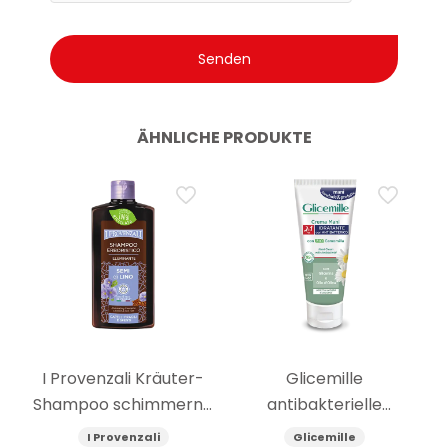
ÄHNLICHE PRODUKTE
I Provenzali Kräuter-
Glicemille
Shampoo schimmernd
antibakterielle
Leinsamen 250 ml
feuchtigkeitsspendende
I Provenzali
Glicemille