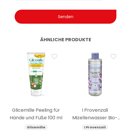
ÄHNLICHE PRODUKTE
Glicemille Peeling für
I Provenzali
Hände und Füße 100 ml
Mizellenwasser Bio-
Lavendel 400 ml
Glicemille
I Provenzali