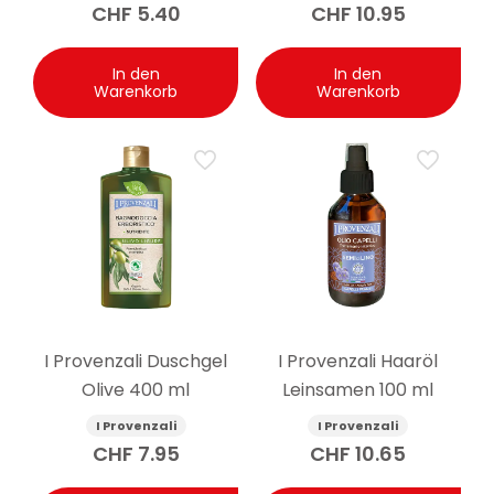
CHF
5.40
CHF
10.95
In den
In den
Warenkorb
Warenkorb
I Provenzali Duschgel
I Provenzali Haaröl
Olive 400 ml
Leinsamen 100 ml
I Provenzali
I Provenzali
CHF
7.95
CHF
10.65