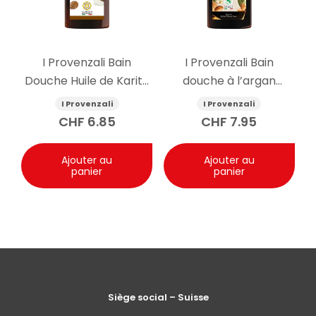
I Provenzali Bain
I Provenzali Bain
Douche Huile de Karité
douche à l’argan
400ml
biologique 400ml
I Provenzali
I Provenzali
CHF
6.85
CHF
7.95
Ajouter au
Ajouter au
panier
panier
Siège social – Suisse