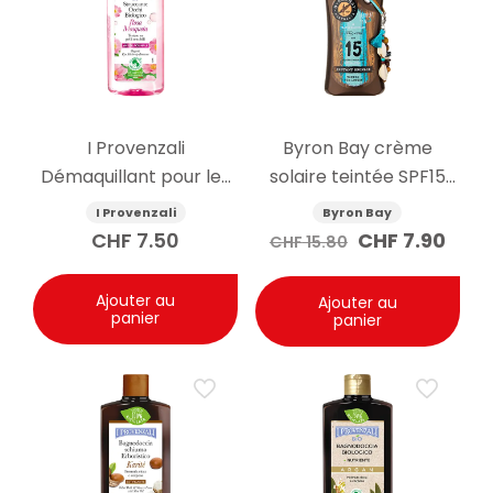
I Provenzali
Byron Bay crème
Démaquillant pour les
solaire teintée SPF15
yeux à l’églantier bio
200ml
I Provenzali
Byron Bay
150ml
Le
Le
CHF
7.50
CHF
7.90
CHF
15.80
prix
prix
initial
actu
était :
est :
Ajouter au
Ajouter au
panier
panier
CHF 15.80.
CHF 