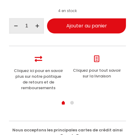
1
Noté
5.00
sur 5
4 en stock
basé sur
notation
client
quantité
Ajouter au panier
de
Perlier
crème
corps
gel
hydratant
Thai-
Coco
t
Cliquez pour tout savoir
Cliquez ici pour en savoir
Li
300ml
sur la livraison
plus sur notre politique
de retours et de
remboursements
Nous acceptons les principales cartes de crédit ainsi