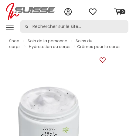
0
Shop
>
Soin de la personne
>
Soins du
corps
>
Hydratation du corps
>
Crèmes pour le corps