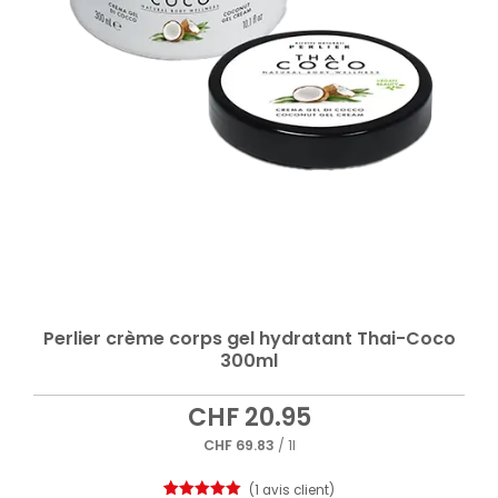
Perlier crème corps gel hydratant Thai-Coco
300ml
CHF
20.95
CHF
69.83
/ 1l
(
1
avis client)