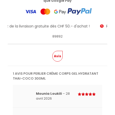
que Google Pay
fitez de la livraison gratuite dès CHF 50.– d'achat !
Recev
89892
Avis
1 AVIS POUR
PERLIER CRÈME CORPS GEL HYDRATANT
THAI-COCO 300ML
Mounia Loukili
–
28
avril 2026
Note
5
sur 5