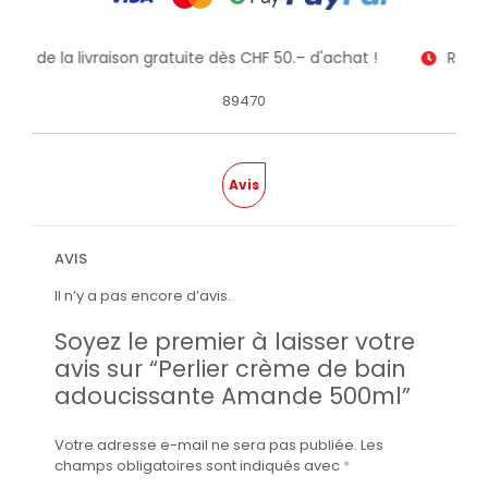
itez de la livraison gratuite dès CHF 50.– d'achat !
Recev
89470
Avis
AVIS
Il n’y a pas encore d’avis.
Soyez le premier à laisser votre
avis sur “Perlier crème de bain
adoucissante Amande 500ml”
Votre adresse e-mail ne sera pas publiée.
Les
champs obligatoires sont indiqués avec
*