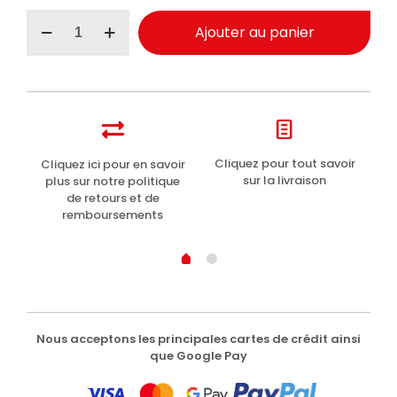
quantité
Ajouter au panier
de
Perlier
crème
de
bain
adoucissante
Amande
500ml
t
Cliquez pour tout savoir
Cliquez ici pour en savoir
Li
sur la livraison
plus sur notre politique
de retours et de
remboursements
Nous acceptons les principales cartes de crédit ainsi
que Google Pay