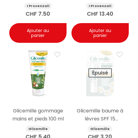
yeux à l’églantier bio
imperfection à la
I Provenzali
I Provenzali
150ml
lavande biologique
CHF
7.50
CHF
13.40
30ml
Ajouter au
Ajouter au
panier
panier
Épuisé
Glicemille gommage
Glicemille baume à
mains et pieds 100 ml
lèvres SPF 15
nourrissant 5.5g
Glicemille
Glicemille
CHF
5.40
CHF
3.20