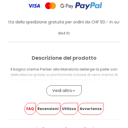
rofitta della spedizione gratuita per ordini da CHF 50.– in su!
89470
Descrizione del prodotto
Il bagno crema Perlier alla Mandorla deterge la pelle con
delicatezza grazie a una formula a base di vera crema di
mandorle e detergenti derivati dall’olio di mandorle dolci.
La texture cremosa avvolge la pelle durante bagno o
Vedi altro
doccia, lasciandola morbida, liscia e piacevolmente
protetta dopo il risciacquo.
L’olio di mandorle dolci è indicato dal fornitore per le sue
FAQ
Recensioni
Utilizzo
Avvertenze
proprietà emollienti, nutrienti e lenitive. La formula è senza
SLES, petrolati e coloranti ed è adatta alle pelli sensibili e
secche.