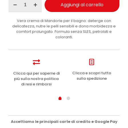
Aggiungi al carrello
bagno
crema
Mandorla
Vera crema di Mandorle per il bagno: deterge con
500ml
delicatezza, nutre le pelli sensibili e dona morbidezza e
quantità
comfort prolungato. Formula senza SLES, petrolati e
coloranti.
e
Clicca e scopri tutto
Clicca qui per saperne di
sulla spedizione
più sulla nostra politica
di resi e rimborsi
Accettiamo le principali carte di credito e Google Pay