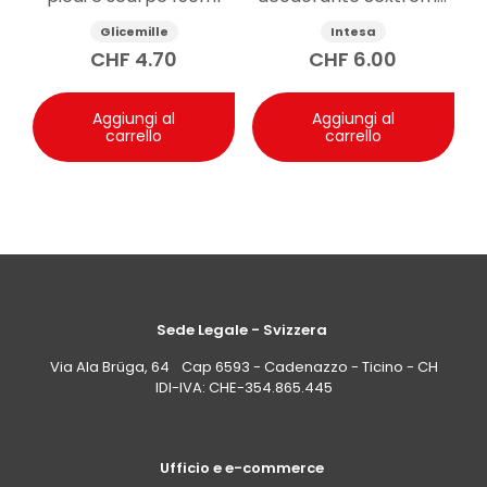
Risposta: Il bagno crema alla mandorla è pensato per
125ml
Glicemille
Intesa
chi desidera una profumazione avvolgente e una
CHF
4.70
CHF
6.00
sensazione di comfort. Non è un detergente neutro o
senza fragranza; se preferisci profumi molto leggeri o
assenti, potresti valutare alternative specifiche.
Aggiungi al
Aggiungi al
carrello
carrello
Sede Legale - Svizzera
Via Ala Brüga, 64 Cap 6593 - Cadenazzo - Ticino - CH
IDI-IVA: CHE-354.865.445
Ufficio e e-commerce