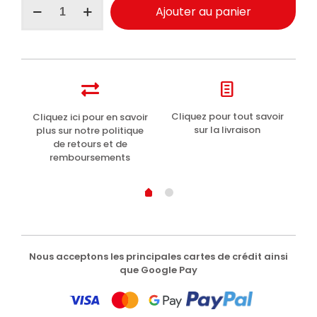
Ajouter au panier
de
Perlier
Crème
de
bain
au
miel
3000ml
t
Cliquez pour tout savoir
Cliquez ici pour en savoir
Li
sur la livraison
plus sur notre politique
de retours et de
remboursements
Nous acceptons les principales cartes de crédit ainsi
que Google Pay