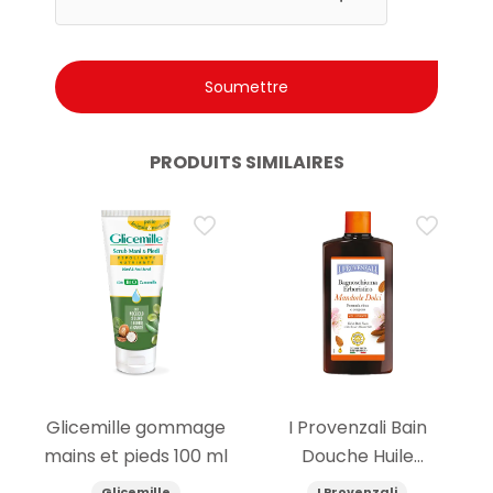
PRODUITS SIMILAIRES
Glicemille gommage
I Provenzali Bain
mains et pieds 100 ml
Douche Huile
d’Amande Douce
Glicemille
I Provenzali