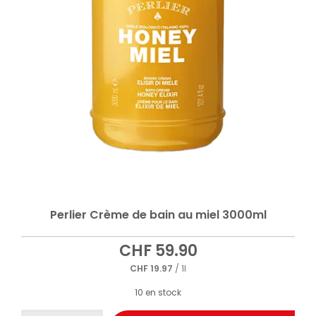
Perlier Crème de bain au miel 3000ml
CHF
59.90
CHF
19.97
/ 1l
10 en stock
quantité