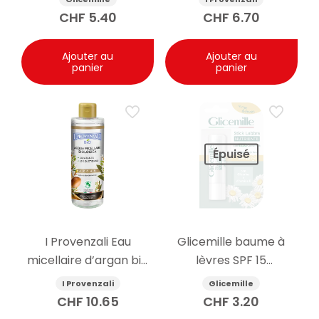
400ml
CHF
5.40
CHF
6.70
Ajouter au
Ajouter au
panier
panier
Épuisé
I Provenzali Eau
Glicemille baume à
micellaire d’argan bio
lèvres SPF 15
400ml
nourrissant 5.5g
I Provenzali
Glicemille
CHF
10.65
CHF
3.20