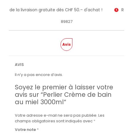
itez de la livraison gratuite dès CHF 50.– d'achat !
Receve
89827
Avis
AVIS
Il n’y a pas encore d’avis.
Soyez le premier à laisser votre
avis sur “Perlier Crème de bain
au miel 3000ml”
Votre adresse e-mail ne sera pas publiée.
Les
champs obligatoires sont indiqués avec
*
Votre note
*