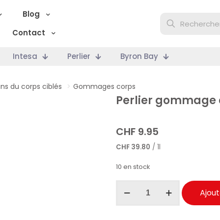
Blog
Contact
Intesa
Perlier
Byron Bay
ins du corps ciblés
>
Gommages corps
Perlier gommage 
CHF
9.95
CHF
39.80
/ 1l
10 en stock
quantité
Ajout
de
Perlier