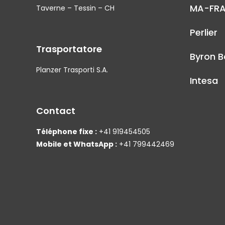
MA-FR
Taverne – Tessin – CH
Perlier
Trasportatore
Byron B
Planzer Trasporti S.A.
Intesa
Contact
Téléphone fixe :
+41 919454505
Mobile et WhatsApp :
+41 799442469