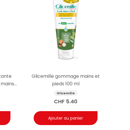
tante
Glicemille gommage mains et
 mains
pieds 100 ml
Glicemille
CHF
5.40
Ajouter au panier