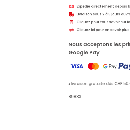
gommage
Expédié directement depuis l
douche
Livraison sous 2 à 3 jours ouv
lissant
Cliquez pour tout savoir sur la
Thai-
Cliquez ici pour en savoir pl
Coco
250ml
Nous acceptons les pri
Google Pay
Profitez de la livraison gratuite dès CHF 50.–
89883