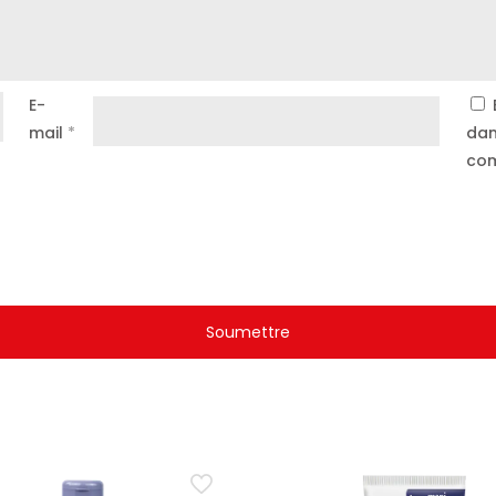
E-
mail
*
dan
com