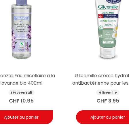
venzali Eau micellaire à la
Glicemille crème hydra
lavande bio 400ml
antibactérienne pour les
100ml
I Provenzali
Glicemille
CHF
10.95
CHF
3.95
Ajouter au panier
Ajouter au panier