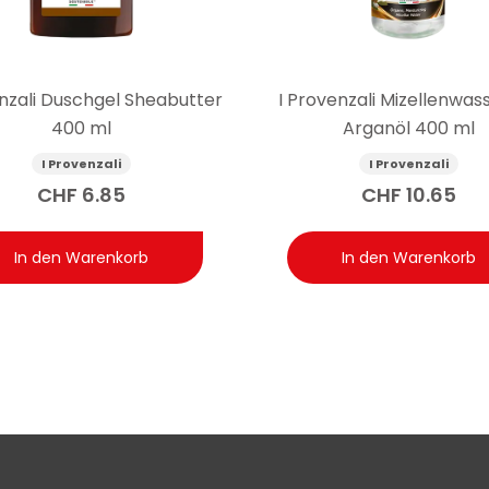
enzali Duschgel Sheabutter
I Provenzali Mizellenwass
400 ml
Arganöl 400 ml
I Provenzali
I Provenzali
CHF
6.85
CHF
10.65
In den Warenkorb
In den Warenkorb