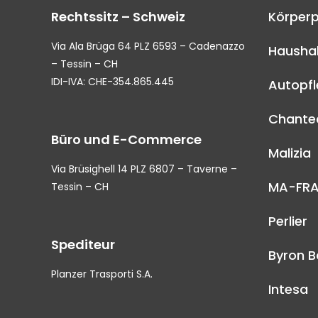
Rechtssitz – Schweiz
Körperp
Via Ala Brüga 64 PLZ 6593 – Cadenazzo
Haushal
– Tessin – CH
IDI-IVA: CHE-354.865.445
Autopf
Chantec
Büro und E-Commerce
Malizia
Via Brüsighell 14 PLZ 6807 – Taverne –
MA-FR
Tessin – CH
Perlier
Spediteur
Byron B
Planzer Trasporti S.A.
Intesa