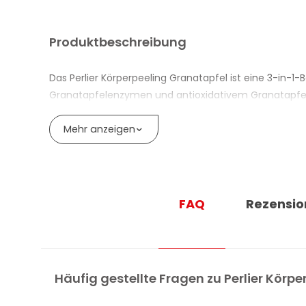
Produktbeschreibung
Das Perlier Körperpeeling Granatapfel ist eine 3-in-1
Granatapfelenzymen und antioxidativem Granatapfelwa
Die natürlichen Granatapfelgranulate helfen, abgest
Mehr anzeigen
Exfoliation unterstützen. Nach dem Abspülen fühlt sic
Die Formel ist vegan und enthält 95% Inhaltsstoffe na
abgespült – die Haut fühlt sich weich und glatt an.
FAQ
Rezensio
VORTEILE DES KÖRPERPEELINGS GRANAT
Körperpeeling Granatapfel 3 in 1: exfoliierend, glä
Mit natürlichen Granatapfelgranulaten, Granata
Häufig gestellte Fragen zu Perlier Körp
Hilft, abgestorbene Hautzellen zu entfernen