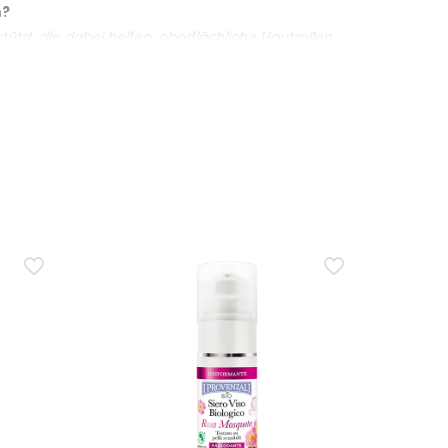
n?
tzt, die dabei helfen, oberflächliche Hautzellen
r an.
nischen Reiben abhängt. Dies macht die Behandlung
rlichen Ursprungs. Der Hauptnutzen bleibt
iation ist es besser, es nicht als tägliches