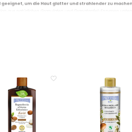
 Exfoliation
el geeignet, um die Haut glatter und strahlender zu mache
tion aus natürlichen Granulaten und Granatapfel-Enzymen unterstü
ahlender
h dem Abspülen fühlt sich die Haut glatter, weicher und strahlende
brasiv auf der Haut?
aten und Enzymen, sodass die Exfoliation nicht allein vom mecha
rmeidet einen übermässig rauen Effekt.
felwasser im Körperpeeling?
apfelwasser die Formel mit einer antioxidativen Komponente natü
hlendem Aussehen nach der Exfoliation.
t Granatapfel angewendet werden?
eit und der Intensität der Massage ab. Für eine regelmässige Exfol
en, wenn die Haut weniger glatt oder matter erscheint.