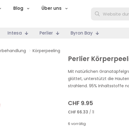
Blog
Über uns
Intesa
Perlier
Byron Bay
erbehandlung
>
Körperpeeling
Perlier Körperpee
Mit natürlichen Granatapfelg
glättet, unterstützt die Haute
strahlend. 95% Inhaltsstoffe n
CHF
9.95
CHF
66.33
/ 1l
6 vorrätig