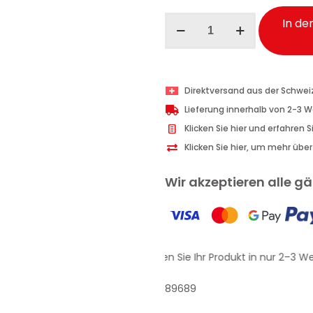
Perlier
In de
Körperpeeling
glättend
Granatapfel
150
Direktversand aus der Schwei
ml
Lieferung innerhalb von 2-3 
Menge
Klicken Sie hier und erfahren 
Klicken Sie hier, um mehr übe
Wir akzeptieren alle 
Erhalten Sie Ihr Produkt in nur 2–3 We
89689