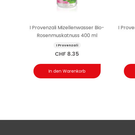
I Provenzali Mizellenwasser Bio-
I Prov
Rosenmuskatnuss 400 ml
I Provenzali
CHF
8.35
In den Warenkorb