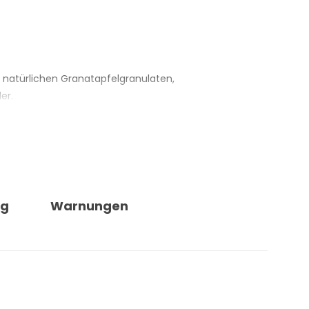
it natürlichen Granatapfelgranulaten,
er.
 die Hauterneuerung durch eine schrittweise
cht einmassieren und wird anschliessend gründlich
ng
Warnungen