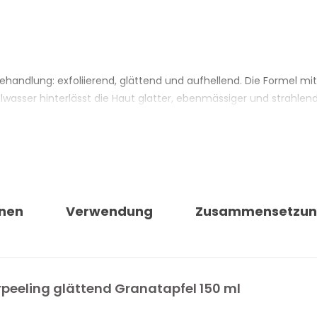
-Behandlung: exfoliierend, glättend und aufhellend. Die Formel m
sser hinterlässt die Haut glatter, ebenmässiger und strahlend
orbene Hautzellen zu entfernen, während die Granatapfelenzyme
h die Haut gleichmässiger an und wirkt sichtbar strahlender.
türlichen Ursprungs. Die Textur lässt sich auf feuchter Haut lei
nen
Verwendung
Zusammensetzu
APFEL PERLIER
ttend und aufhellend
pfelenzymen und antioxidativem Granatapfelwasser
erpeeling glättend Granatapfel 150 ml