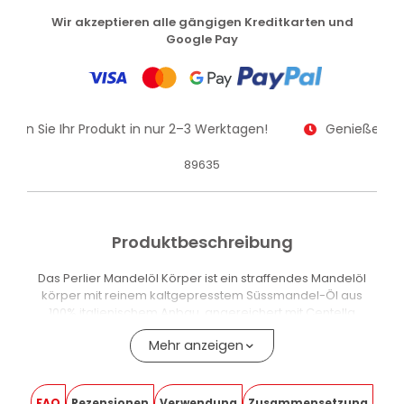
Wir akzeptieren alle gängigen Kreditkarten und
Google Pay
alten Sie Ihr Produkt in nur 2–3 Werktagen!
Genießen Sie
89635
Produktbeschreibung
Das Perlier Mandelöl Körper ist ein straffendes Mandelöl
körper mit reinem kaltgepresstem Süssmandel-Öl aus
100% italienischem Anbau, angereichert mit Centella
asiatica, Ceramiden und Omega 3. Es pflegt die Haut,
Mehr anzeigen
verbessert die Hautelastizität und hilft, der Entstehung von
Dehnungsstreifen in der Schwangerschaft und bei
Gewichtsveränderungen entgegenzuwirken.
FAQ
Rezensionen
Verwendung
Zusammensetzung