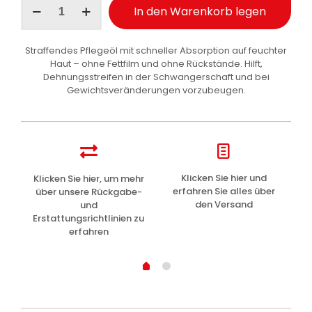
In den Warenkorb legen
Körperöl
elasticizzante
Mandel
Straffendes Pflegeöl mit schneller Absorption auf feuchter
250
Haut – ohne Fettfilm und ohne Rückstände. Hilft,
ml
Dehnungsstreifen in der Schwangerschaft und bei
Menge
Gewichtsveränderungen vorzubeugen.
z
Klicken Sie hier und
Klicken Sie hier, um mehr
L
erfahren Sie alles über
über unsere Rückgabe-
den Versand
und
Erstattungsrichtlinien zu
erfahren