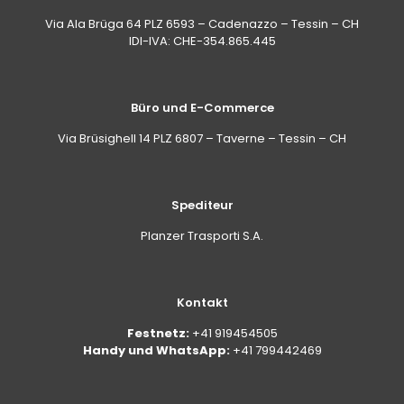
Via Ala Brüga 64 PLZ 6593 – Cadenazzo – Tessin – CH
IDI-IVA: CHE-354.865.445
Büro und E-Commerce
Via Brüsighell 14 PLZ 6807 – Taverne – Tessin – CH
Spediteur
Planzer Trasporti S.A.
Kontakt
Festnetz:
+41 919454505
Handy und WhatsApp:
+41 799442469