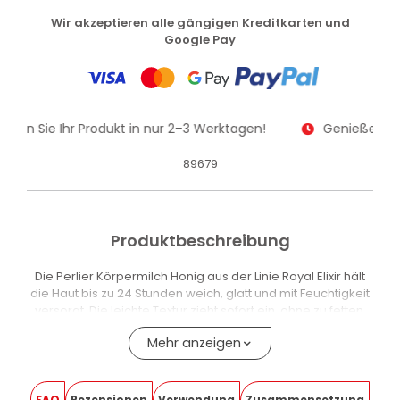
Wir akzeptieren alle gängigen Kreditkarten und
Google Pay
alten Sie Ihr Produkt in nur 2–3 Werktagen!
Genießen Sie
89679
Produktbeschreibung
Die Perlier Körpermilch Honig aus der Linie Royal Elixir hält
die Haut bis zu 24 Stunden weich, glatt und mit Feuchtigkeit
versorgt. Die leichte Textur zieht sofort ein, ohne zu fetten,
und eignet sich für die tägliche Anwendung am ganzen
Mehr anzeigen
Körper.
Die Formel vereint 100% biologischen italienischen Honig
und frische Gelée Royale – die charakteristischen
FAQ
Rezensionen
Verwendung
Zusammensetzung