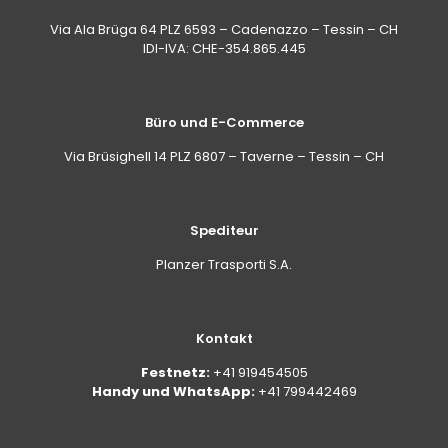
Via Ala Brüga 64 PLZ 6593 – Cadenazzo – Tessin – CH
IDI-IVA: CHE-354.865.445
Büro und E-Commerce
Via Brüsighell 14 PLZ 6807 – Taverne – Tessin – CH
Spediteur
Planzer Trasporti S.A.
Kontakt
Festnetz:
+41 919454505
Handy und WhatsApp:
+41 799442469