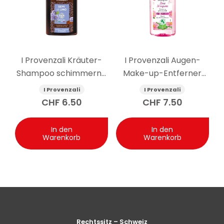
I Provenzali Kräuter-
I Provenzali Augen-
Shampoo schimmernd
Make-up-Entferner
Leinsamen 250 ml
Bio-Hagebutte 150 ml
I Provenzali
I Provenzali
CHF
6.50
CHF
7.50
In den
In den
Warenkorb
Warenkorb
Rechtssitz – Schweiz