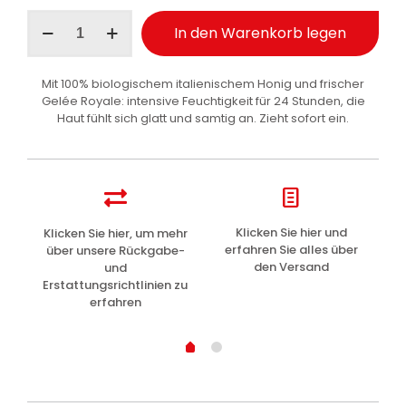
Perlier
In den Warenkorb legen
Körpermilch
super
feuchtigkeitsspendend
Mit 100% biologischem italienischem Honig und frischer
Honig
Gelée Royale: intensive Feuchtigkeit für 24 Stunden, die
400
Haut fühlt sich glatt und samtig an. Zieht sofort ein.
ml
Menge
z
Klicken Sie hier und
Klicken Sie hier, um mehr
L
erfahren Sie alles über
über unsere Rückgabe-
den Versand
und
Erstattungsrichtlinien zu
erfahren