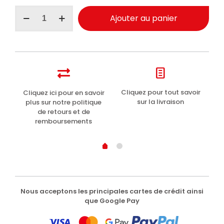
quantité
Ajouter au panier
de
Perlier
Thai-
Coco
exfoliant
pour
le
corps
t
Cliquez pour tout savoir
Cliquez ici pour en savoir
Li
150
sur la livraison
plus sur notre politique
ml
de retours et de
remboursements
Nous acceptons les principales cartes de crédit ainsi
que Google Pay