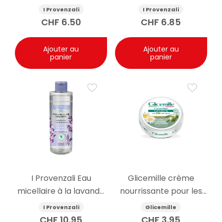
250ml
I Provenzali
I Provenzali
CHF
6.50
CHF
6.85
Ajouter au
Ajouter au
panier
panier
I Provenzali Eau
Glicemille crème
micellaire à la lavande
nourrissante pour les
bio 400ml
mains glycérine et
I Provenzali
Glicemille
camomille 100ml
CHF
10.95
CHF
3.95