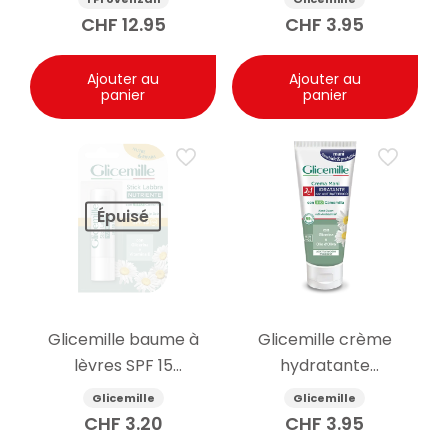
camomille 100ml
CHF
12.95
CHF
3.95
Ajouter au
Ajouter au
panier
panier
Épuisé
Glicemille baume à
Glicemille crème
lèvres SPF 15
hydratante
nourrissant 5.5g
antibactérienne pour
Glicemille
Glicemille
les mains 100ml
CHF
3.20
CHF
3.95