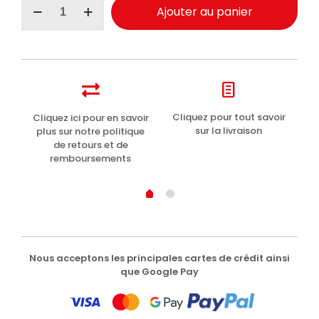
Ajouter au panier
de
Perlier
White
Musk
bain
moussant
500ml
t
Cliquez pour tout savoir
Cliquez ici pour en savoir
Li
sur la livraison
plus sur notre politique
de retours et de
remboursements
Nous acceptons les principales cartes de crédit ainsi
que Google Pay