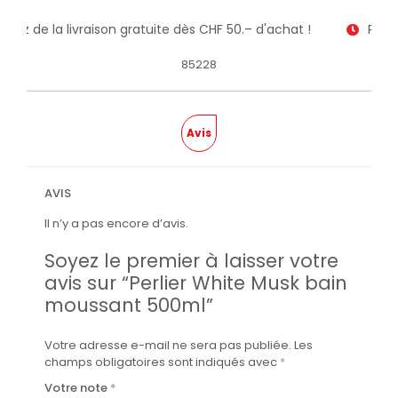
fitez de la livraison gratuite dès CHF 50.– d'achat !
Recev
85228
Avis
AVIS
Il n’y a pas encore d’avis.
Soyez le premier à laisser votre
avis sur “Perlier White Musk bain
moussant 500ml”
Votre adresse e-mail ne sera pas publiée.
Les
champs obligatoires sont indiqués avec
*
Votre note
*