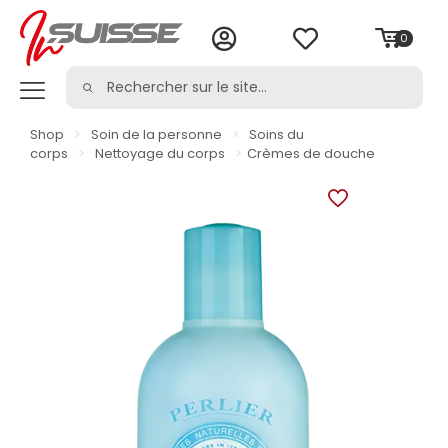
0
Shop
>
Soin de la personne
>
Soins du
corps
>
Nettoyage du corps
>
Crèmes de douche