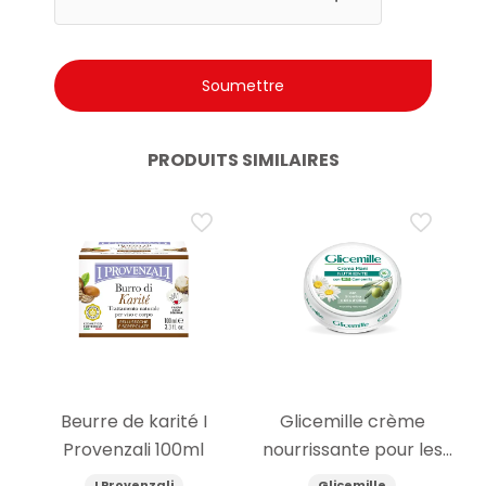
PRODUITS SIMILAIRES
Beurre de karité I
Glicemille crème
Provenzali 100ml
nourrissante pour les
mains glycérine et
I Provenzali
Glicemille