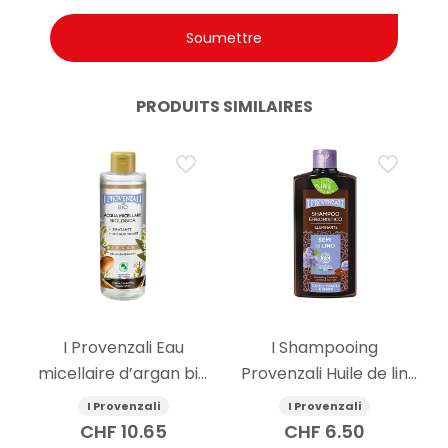
PRODUITS SIMILAIRES
I Provenzali Eau
I Shampooing
micellaire d’argan bio
Provenzali Huile de lin
400ml
250ml
I Provenzali
I Provenzali
CHF
10.65
CHF
6.50