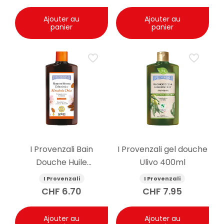
Ajouter au
Ajouter au
panier
panier
I Provenzali Bain
I Provenzali gel douche
Douche Huile
Ulivo 400ml
d’Amande Douce
I Provenzali
I Provenzali
400ml
CHF
6.70
CHF
7.95
Ajouter au
Ajouter au