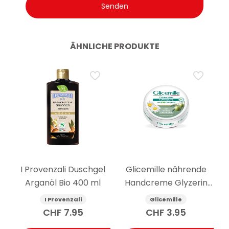
ÄHNLICHE PRODUKTE
I Provenzali Duschgel
Glicemille nährende
Arganöl Bio 400 ml
Handcreme Glyzerin
und Kamille 100ml
I Provenzali
Glicemille
CHF
7.95
CHF
3.95