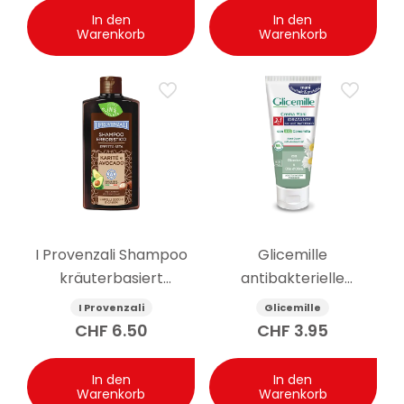
In den
In den
Warenkorb
Warenkorb
I Provenzali Shampoo
Glicemille
kräuterbasiert
antibakterielle
Seideneffekt
feuchtigkeitsspendende
I Provenzali
Glicemille
Sheabutter und
Handcreme 100ml
CHF
6.50
CHF
3.95
Avocado 250 ml
In den
In den
Warenkorb
Warenkorb