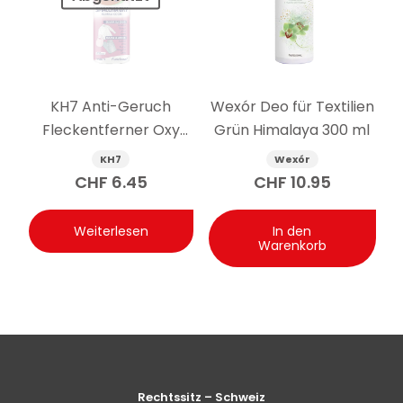
und anhaltenden Duft hinterlässt. Die Intensität
variiert je nach verwendeter Menge und persönlicher
Präferenz: Für ein stärkeres Ergebnis die Dosierung
gegenüber 1 Messkappe leicht erhöhen.
KH7 Anti-Geruch
Wexór Deo für Textilien
Fleckentferner Oxy
Grün Himalaya 300 ml
Spray 750ml
KH7
Wexór
CHF
6.45
CHF
10.95
Weiterlesen
In den
Warenkorb
Rechtssitz – Schweiz