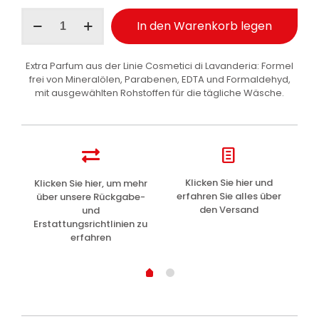
Wexór
In den Warenkorb legen
Wäscheduft
Konzentrat
Vanille
Extra Parfum aus der Linie Cosmetici di Lavanderia: Formel
und
frei von Mineralölen, Parabenen, EDTA und Formaldehyd,
Tiaré
mit ausgewählten Rohstoffen für die tägliche Wäsche.
250
ml
Menge
z
Klicken Sie hier und
Klicken Sie hier, um mehr
L
erfahren Sie alles über
über unsere Rückgabe-
den Versand
und
Erstattungsrichtlinien zu
erfahren