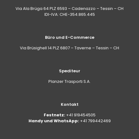
Via Ala Brüga 64 PLZ 6593 – Cadenazzo – Tessin – CH
IDI-IVA: CHE-354.865.445
Büro und E-Commerce
Via Brüsighell 14 PLZ 6807 – Taverne – Tessin – CH
Spediteur
Planzer Trasporti S.A.
Kontakt
Festnetz:
+41 919454505
Handy und WhatsApp:
+41 799442469