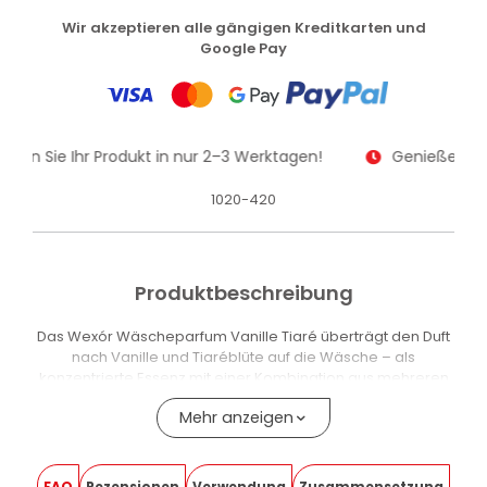
Wir akzeptieren alle gängigen Kreditkarten und
Google Pay
alten Sie Ihr Produkt in nur 2–3 Werktagen!
Genießen Sie
1020-420
Produktbeschreibung
Das Wexór Wäscheparfum Vanille Tiaré überträgt den Duft
nach Vanille und Tiaréblüte auf die Wäsche – als
konzentrierte Essenz mit einer Kombination aus mehreren
Duftstoffen.
Mehr anzeigen
Die Formel wurde erneuert: Die hohe Konzentration erzielt
ein ausgeprägtes Duftergebnis mit einer reduzierten
Produktmenge.
FAQ
Rezensionen
Verwendung
Zusammensetzung