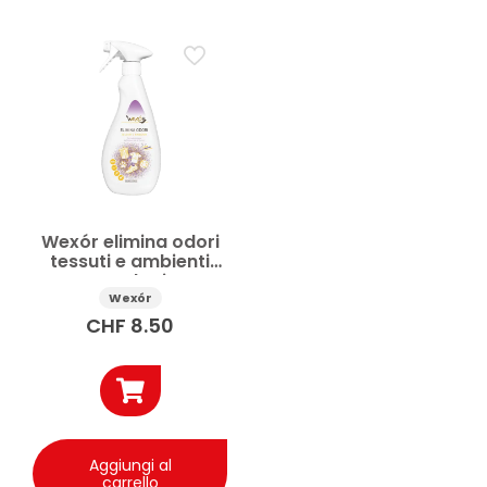
Wexór elimina odori
tessuti e ambienti
tecnologia
molecolare 500 ml
Wexór
CHF
8.50
Aggiungi al
carrello