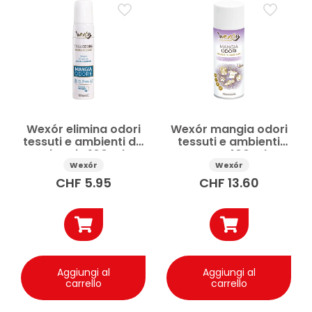
Ambienti
Antiodore ambiente
Cura della casa
Diffusore ambiente
Profumatore ambiente
Spray ambiente
Spray antiodore
Prezzo
Wexór elimina odori
Wexór mangia odori
Applicare
tessuti e ambienti da
tessuti e ambienti
viaggio 100 ml
spray 400 ml
Wexór
Wexór
CHF
5.95
CHF
13.60
Aggiungi al
Aggiungi al
carrello
carrello