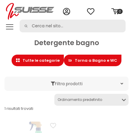
0
Detergente bagno
Tutte le categorie
Torna a Bagno e WC
Filtra prodotti
Marche
1 risultati trovati
Categoria
Anticalcare
Bagno e WC
Cura della casa
Detergente bagno
Detergente WC