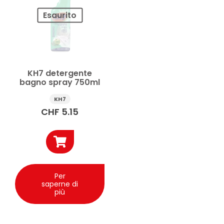
Esaurito
Prezzo
Applicare
KH7 detergente
bagno spray 750ml
KH7
CHF
5.15
Per
saperne di
più