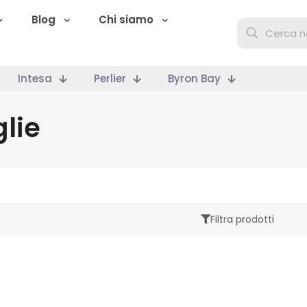
Blog
Chi siamo
Intesa
Perlier
Byron Bay
glie
Filtra prodotti