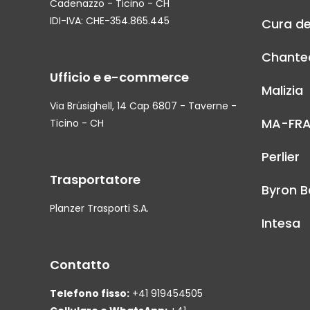
Cadenazzo - Ticino - CH
IDI-IVA: CHE-354.865.445
Cura de
Chantec
Ufficio e e-commerce
Malizia
Via Brüsighell, 14 Cap 6807 - Taverne -
MA-FR
Ticino - CH
Perlier
Trasportatore
Byron B
Planzer Trasporti S.A.
Intesa
Contatto
Telefono fisso:
+41 919454505