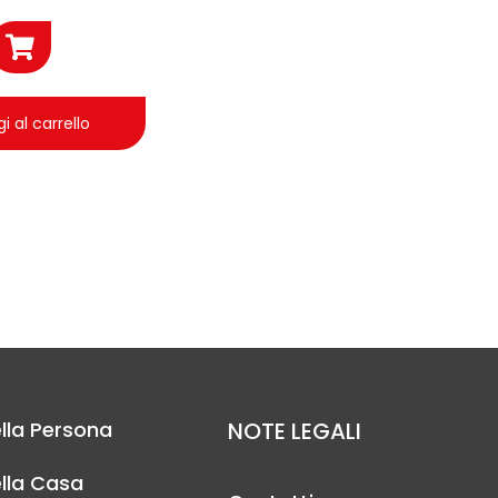
i al carrello
lla Persona
NOTE LEGALI
lla Casa