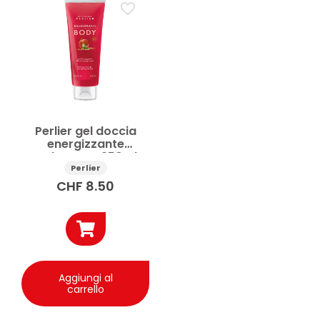
Perlier gel doccia
energizzante
Melograno 250ml
Perlier
CHF
8.50
Aggiungi al
carrello