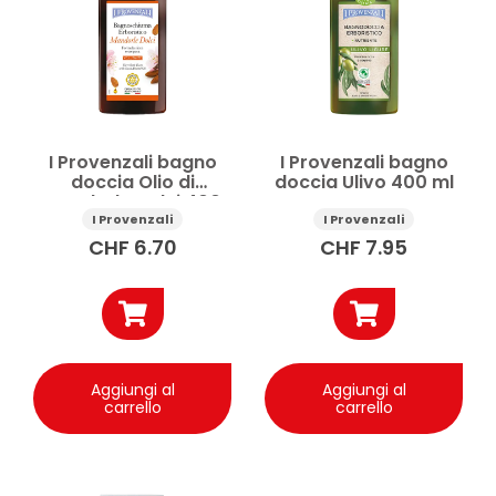
Detergente corpo e capelli uomo
Detersione corpo
Doccia crema
Docciaschiuma
Gel doccia
Olio doccia
Vedi di più
I Provenzali bagno
I Provenzali bagno
doccia Olio di
doccia Ulivo 400 ml
Prezzo
Mandorle Dolci 400
ml
I Provenzali
I Provenzali
CHF
6.70
CHF
7.95
Applicare
Aggiungi al
Aggiungi al
carrello
carrello