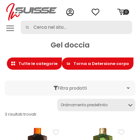
0
Gel doccia
Tutte le categorie
Torna a Detersione corpo
Filtra prodotti
Marche
3 risultati trovati
Categoria
Bagno e sali da bagno
Cura del corpo
Cura della persona
Detergente corpo bio