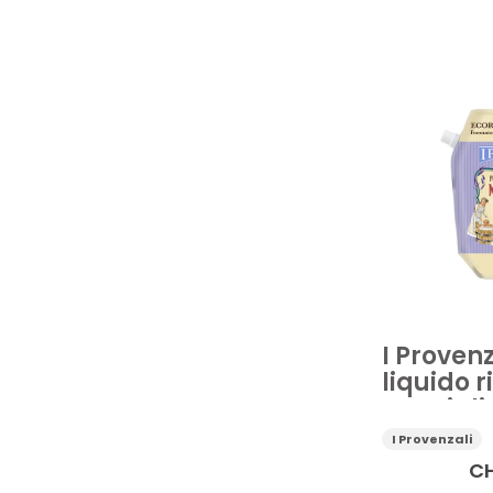
Bagno e sali d
Detersione cor
Vedi di più
Prezzo
I Proven
liquido r
Marsigli
I Provenzali
C