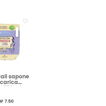
a bagno
Cura del corpo
Cura della persona
Detergent
po
Doccia crema
Docciaschiuma
Gel doccia
Olio do
Applicare
zali sapone
icarica
a 750 ml
HF
7.50