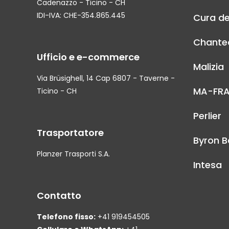
Cadenazzo - Ticino - CH
IDI-IVA: CHE-354.865.445
Cura de
Chantec
Ufficio e e-commerce
Malizia
Via Brüsighell, 14 Cap 6807 - Taverne -
MA-FR
Ticino - CH
Perlier
Trasportatore
Byron B
Planzer Trasporti S.A.
Intesa
Contatto
Telefono fisso:
+41 919454505