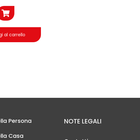
i al carrello
lla Persona
NOTE LEGALI
lla Casa