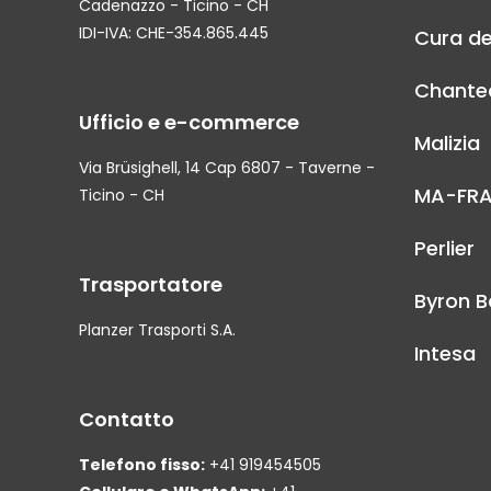
Cadenazzo - Ticino - CH
IDI-IVA: CHE-354.865.445
Cura de
Chantec
Ufficio e e-commerce
Malizia
Via Brüsighell, 14 Cap 6807 - Taverne -
MA-FR
Ticino - CH
Perlier
Trasportatore
Byron B
Planzer Trasporti S.A.
Intesa
Contatto
Telefono fisso:
+41 919454505