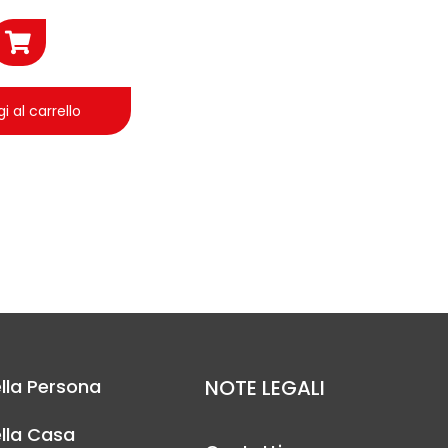
i al carrello
lla Persona
NOTE LEGALI
lla Casa