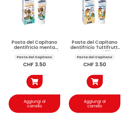
Spazzolino da denti
Spazzolino da denti bambini
Prezzo
Pasta del Capitano
Pasta del Capitano
Applicare
dentifricio menta
dentifricio Tuttifrutti
dolce Junior +6 anni
Baby +3 anni 75ml
75ml
Pasta del Capitano
Pasta del Capitano
CHF
3.50
CHF
3.50
Aggiungi al
Aggiungi al
carrello
carrello