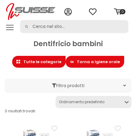
0
Dentifricio bambini
Tutte le categorie
Torna a Igiene orale
Filtra prodotti
Marche
3 risultati trovati
Categoria
Collutorio
Cura della persona
Dentifricio
Dentifricio bambini
Filo interdentale
Igiene orale