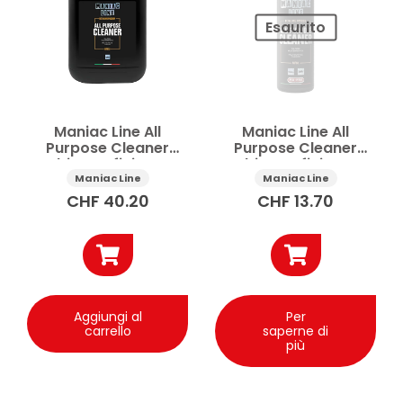
Pulizia carrozzeria auto
Pulizia cerchi
Esaurito
Pulizia vetri auto
Sgrassatore auto
Shampoo auto
Vedi di più
Maniac Line All
Maniac Line All
Purpose Cleaner
Purpose Cleaner
Prezzo
multisuperficie auto
multisuperficie auto
5 l
500 ml
Maniac Line
Maniac Line
CHF
40.20
CHF
13.70
Applicare
Aggiungi al
Per
carrello
saperne di
più