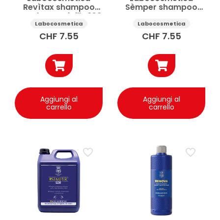
Revìtax shampoo
Sèmper shampoo
auto lava e sigilla 100
auto neutro
ml
iperconcentrato 100
Labocosmetica
Labocosmetica
ml
CHF
7.55
CHF
7.55
Aggiungi al
Aggiungi al
carrello
carrello