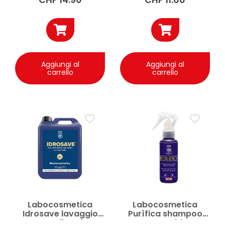
Aggiungi al
Aggiungi al
carrello
carrello
Labocosmetica
Labocosmetica
Idrosave lavaggio
Purìfica shampoo
auto polimerico
auto acido