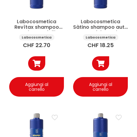
Labocosmetica
Labocosmetica
Revìtax shampoo
Sàtino shampoo auto
auto lava e sigilla
per vernici opache e
500 ml
wrap 500 ml
Labocosmetica
Labocosmetica
CHF
22.70
CHF
18.25
Aggiungi al
Aggiungi al
carrello
carrello