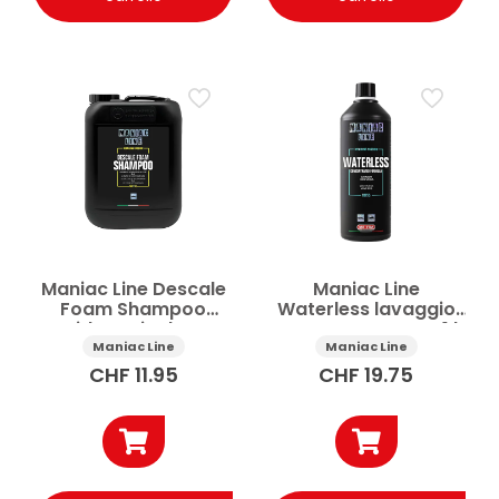
Maniac Line Descale
Maniac Line
Foam Shampoo
Waterless lavaggio
acido anticalcare
auto concentrato 1 l
auto 5 l
Maniac Line
Maniac Line
CHF
11.95
CHF
19.75