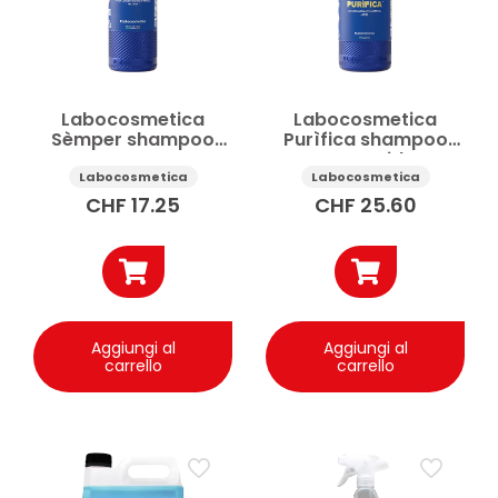
Labocosmetica
Labocosmetica
Sèmper shampoo
Purìfica shampoo
auto neutro
auto acido
iperconcentrato 500
anticalcare 1 l
Labocosmetica
Labocosmetica
ml
CHF
17.25
CHF
25.60
Aggiungi al
Aggiungi al
carrello
carrello