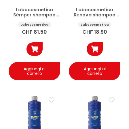
Labocosmetica
Labocosmetica
Sèmper shampoo
Renova shampoo
auto neutro
auto acido
iperconcentrato 4.5 l
anticalcare per PPF e
Labocosmetica
Labocosmetica
wrapping 500 ml
CHF
81.50
CHF
18.90
Aggiungi al
Aggiungi al
carrello
carrello