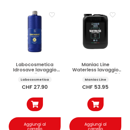
Labocosmetica
Maniac Line
Idrosave lavaggio
Waterless lavaggio
auto polimerico
auto concentrato 5 l
senza risciacquo 1 l
Labocosmetica
Maniac Line
CHF
27.90
CHF
53.95
Aggiungi al
Aggiungi al
carrello
carrello