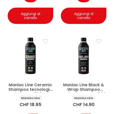
Aggiungi al
Aggiungi al
carrello
carrello
Maniac Line Ceramic
Maniac Line Black &
Shampoo tecnologia
Wrap Shampoo
SiO2 auto 500 ml
anticalcare auto 500
ml
Maniac Line
Maniac Line
CHF
18.95
CHF
14.90