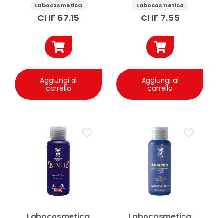
senza risciacquo 4.5 l
anticalcare 100 ml
Labocosmetica
Labocosmetica
CHF
67.15
CHF
7.55
Aggiungi al
Aggiungi al
carrello
carrello
Labocosmetica
Labocosmetica