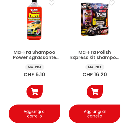
Ma-Fra Shampoo
Ma-Fra Polish
Power sgrassante
Express kit shampoo
auto 1 l
polish
nanotecnologico
MA-FRA
MA-FRA
auto 250 ml
CHF
6.10
CHF
16.20
Aggiungi al
Aggiungi al
carrello
carrello