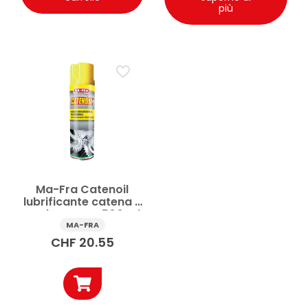
più
Ma-Fra Catenoil
lubrificante catena e
O-Ring spray 500 ml
MA-FRA
CHF
20.55