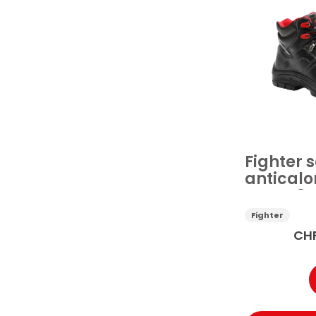
Fighter 
anticalor
nera S3 
Fighter
CH