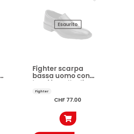
essere
scelte
nella
Esaurito
pagina
del
prodotto
Fighter scarpa
da
bassa uomo con
lacci in pelle di
vitello nero
Fighter
CHF
77.00
Questo