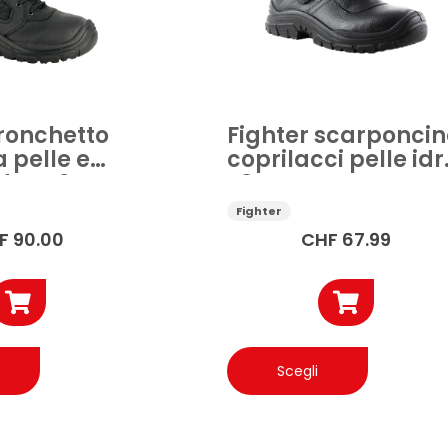
del
del
prodotto
prodotto
tronchetto
Fighter scarponcin
 pelle e
coprilacci pelle idr
idro O2 SRC
S3 SRC
Fighter
F
90.00
CHF
67.99
Questo
Questo
prodotto
prodotto
Scegli
ha
ha
più
più
varianti.
varianti.