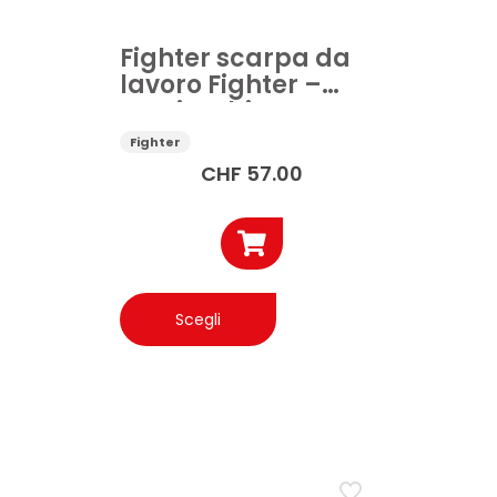
Fighter scarpa da
lavoro Fighter –
Barrie – bianco
Fighter
CHF
57.00
Questo
prodotto
Scegli
ha
più
varianti.
Le
opzioni
possono