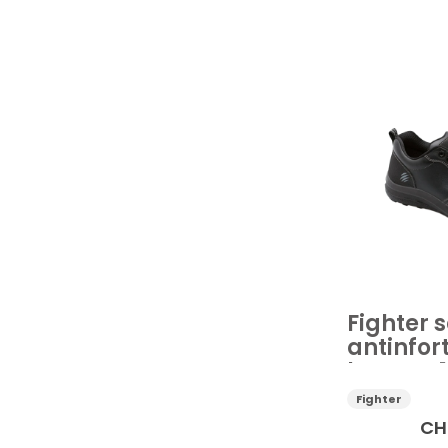
Linea Professio
Prezzo
Fighter 
antinfor
lavoro S
Fighter
CH