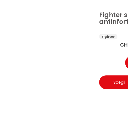
Fighter 
antinfor
lavoro S
Fighter
CH
Scegli