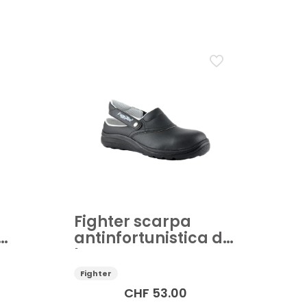
Fighter scarpa
da
antinfortunistica da
 –
lavoro SB-E-A-FO-
SRC Jade – nero
Fighter
CHF
53.00