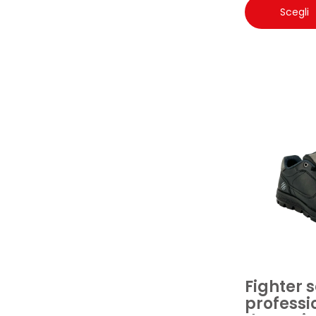
Scegli
Fighter 
professi