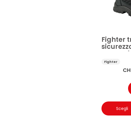
Fighter 
sicurezza
tessuto 
Fighter
CH
Scegli