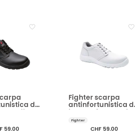
nale
Scarpe antinfortunistiche
Applicare
scarpa
Fighter scarpa
tunistica da
antinfortunistica 
1 SRC Alban
lavoro S1 SRC Yodo
bianco
Fighter
F
59.00
CHF
59.00