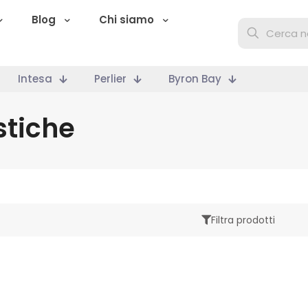
Blog
Chi siamo
Intesa
Perlier
Byron Bay
stiche
Filtra prodotti