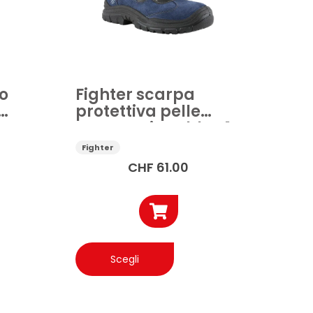
del
prodotto
o
Fighter scarpa
o
protettiva pelle
scamosciata blu S1P
SRC
Fighter
CHF
61.00
Questo
prodotto
Scegli
ha
più
varianti.