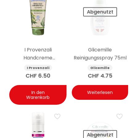
Abgenutzt
I Provenzali
Glicemille
Handcreme
Reinigungsspray 75ml
empfindliche Haut
I Provenzali
Glicemille
Olive 75 ml
CHF
6.50
CHF
4.75
In den
Weiterlesen
Warenkorb
Abgenutzt