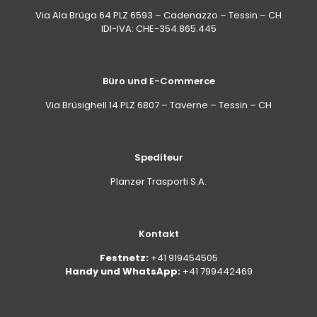
Via Ala Brüga 64 PLZ 6593 – Cadenazzo – Tessin – CH
IDI-IVA: CHE-354.865.445
Büro und E-Commerce
Via Brüsighell 14 PLZ 6807 – Taverne – Tessin – CH
Spediteur
Planzer Trasporti S.A.
Kontakt
Festnetz:
+41 919454505
Handy und WhatsApp:
+41 799442469