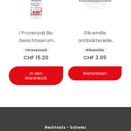
I Provenzali Bio
Glicemille
Gesichtsserum
antibakterielle
multiaktiv Rosa
feuchtigkeitsspendende
I Provenzali
Glicemille
Mosqueta 30 ml
Handcreme mit
CHF
15.20
CHF
3.95
Präbiotikum 100 ml
In den
Weiterlesen
Warenkorb
Rechtssitz – Schweiz