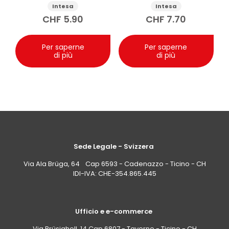
Risposta: Il burro corpo Byron Bay Lime Coolada può
Intesa
Intesa
aiutare a limitare la desquamazione grazie alla sua
CHF
5.90
CHF
7.70
azione idratante e nutriente, supportata da
ingredienti come Aloe Vera, Olio di Avocado, Vitamina
E e burri di mango, cacao e karité. Non è un
Per saperne
Per saperne
trattamento medico, ma un supporto cosmetico per
di più
di più
mantenere la pelle morbida e confortevole.
Sede Legale - Svizzera
Via Ala Brüga, 64 Cap 6593 - Cadenazzo - Ticino - CH
IDI-IVA: CHE-354.865.445
Ufficio e e-commerce
Via Brüsighell, 14 Cap 6807 - Taverne - Ticino - CH