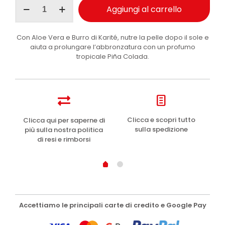
Byron
Aggiungi al carrello
Bay
burro
corpo
Con Aloe Vera e Burro di Karité, nutre la pelle dopo il sole e
Lime
aiuta a prolungare l’abbronzatura con un profumo
Coolada
tropicale Piña Colada.
200ml
quantità
e
Clicca e scopri tutto
Clicca qui per saperne di
sulla spedizione
più sulla nostra politica
di resi e rimborsi
Accettiamo le principali carte di credito e Google Pay