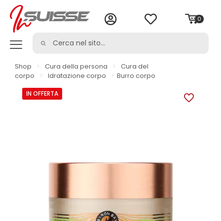
0
Shop
>
Cura della persona
>
Cura del
corpo
>
Idratazione corpo
>
Burro corpo
IN OFFERTA