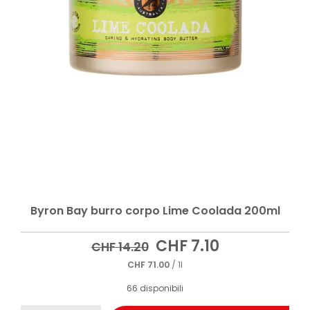
Byron Bay burro corpo Lime Coolada 200ml
Il
Il
CHF
7.10
CHF
14.20
prezzo
prezzo
CHF
71.00
/ 1l
originale
attuale
era:
è:
66 disponibili
CHF 14.20.
CHF 7.10.