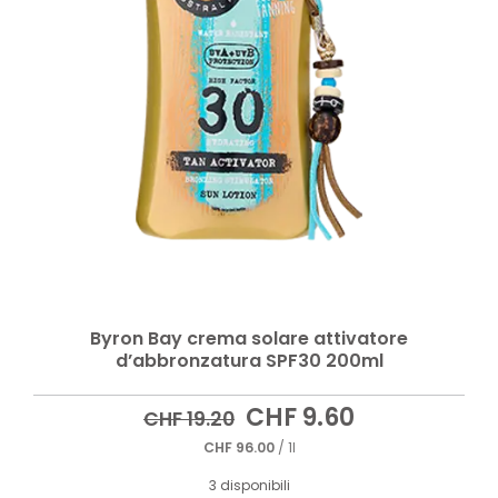
Byron Bay crema solare attivatore
d’abbronzatura SPF30 200ml
Il
Il
CHF
9.60
CHF
19.20
prezzo
prezzo
CHF
96.00
/ 1l
originale
attuale
era:
è:
3 disponibili