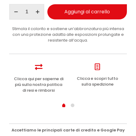
CHF 19.20.
CHF 9.60.
Byron
Aggiungi al carrello
Bay
crema
solare
Stimola il colorito e sostiene un’abbronzatura più intensa
attivatore
con una protezione adatta alle esposizioni prolungate e
d’abbronzatura
resistente all’acqua.
SPF30
200ml
quantità
e
Clicca e scopri tutto
Clicca qui per saperne di
sulla spedizione
più sulla nostra politica
di resi e rimborsi
Accettiamo le principali carte di credito e Google Pay