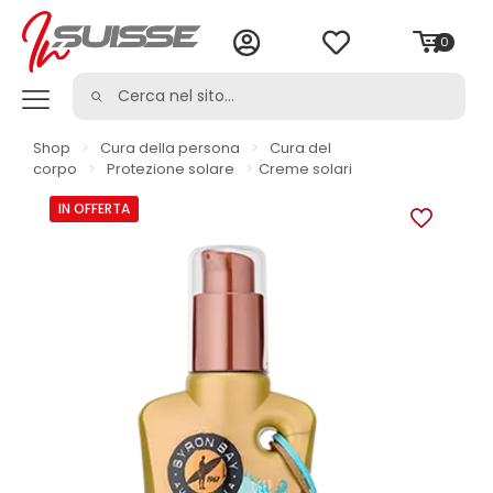
0
Shop
>
Cura della persona
>
Cura del
corpo
>
Protezione solare
>
Creme solari
IN OFFERTA