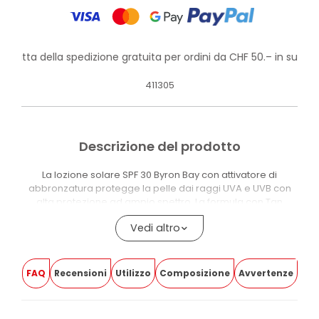
rofitta della spedizione gratuita per ordini da CHF 50.– in su!
411305
Descrizione del prodotto
La lozione solare SPF 30 Byron Bay con attivatore di
abbronzatura protegge la pelle dai raggi UVA e UVB con
alta protezione ad ampio spettro. La formula con Tan
Activator è adatta alla maggior parte dei fototipi.
Vedi altro
La formula contiene Tirosina e Tirosinasi, due attivi che
supportano il naturale processo di produzione della
melanina e aiutano a intensificare l’abbronzatura durante
FAQ
Recensioni
Utilizzo
Composizione
Avvertenze
l’esposizione. Burro di Karité, Vitamina E e Olio di Semi di
Girasole aiutano a mantenere la pelle nutrita e idratata.
Bisabololo e Allantoina apportano un’azione lenitiva. La