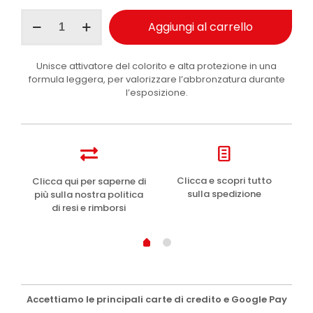
CHF 21.30.
CHF 10.65.
Byron
Aggiungi al carrello
Bay
crema
solare
Unisce attivatore del colorito e alta protezione in una
attivatore
formula leggera, per valorizzare l’abbronzatura durante
d’abbronzatura
l’esposizione.
SPF50
200ml
quantità
e
Clicca e scopri tutto
Clicca qui per saperne di
sulla spedizione
più sulla nostra politica
di resi e rimborsi
Accettiamo le principali carte di credito e Google Pay