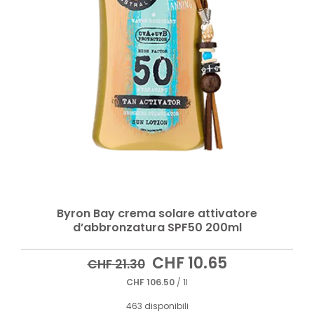
Byron Bay crema solare attivatore
d’abbronzatura SPF50 200ml
Il
Il
CHF
10.65
CHF
21.30
prezzo
prezzo
CHF
106.50
/ 1l
originale
attuale
era:
è:
463 disponibili