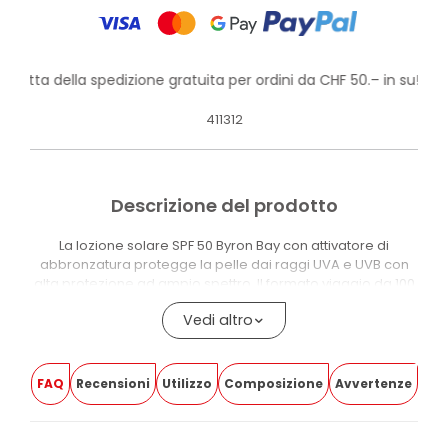
rofitta della spedizione gratuita per ordini da CHF 50.– in su!
411312
Descrizione del prodotto
La lozione solare SPF 50 Byron Bay con attivatore di
abbronzatura protegge la pelle dai raggi UVA e UVB con
alta protezione ad ampio spettro. Il formato viaggio da 100
ml distingue questa versione dalle lozioni solari della
Vedi altro
stessa linea in formato standard.
La formula contiene Tirosina e Tirosinasi, due attivi che
supportano il naturale processo di produzione della
FAQ
Recensioni
Utilizzo
Composizione
Avvertenze
melanina e aiutano a intensificare l’abbronzatura durante
l’esposizione. Burro di Karité, Vitamina E e Olio di Semi di
Girasole aiutano a mantenere la pelle nutrita e idratata.