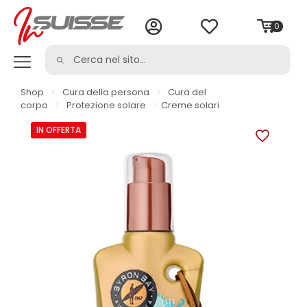
0
Shop
>
Cura della persona
>
Cura del
corpo
>
Protezione solare
>
Creme solari
IN OFFERTA