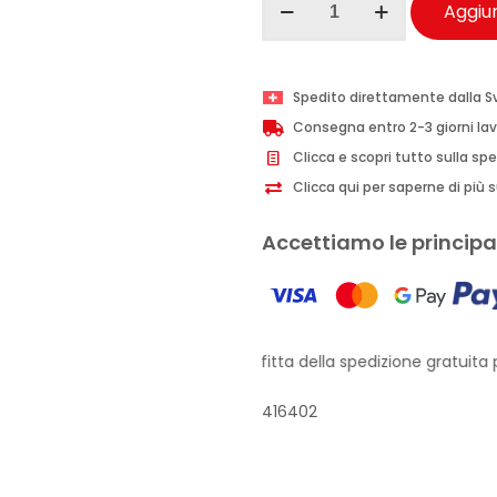
Aggiun
Bay
olio
doposole
Spedito direttamente dalla S
illuminante
Consegna entro 2-3 giorni lav
200ml
Clicca e scopri tutto sulla sp
quantità
Clicca qui per saperne di più su
Accettiamo le principal
Approfitta della spedizione gratuita pe
416402