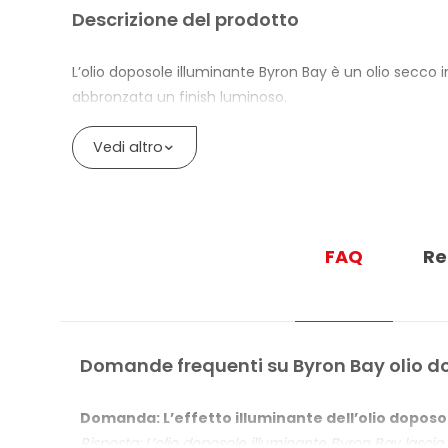
Descrizione del prodotto
L’olio doposole illuminante Byron Bay è un olio secco in
abbronzata un finish luminoso.
La formula con Vitamina E e Aloe Vera nutre la pelle 
Vedi altro
appesantire la texture.
La texture spray secca si assorbe rapidamente e non las
erogatore spray.
FAQ
Re
BENEFICI DI BYRON BAY OLIO DOPOSOL
L’olio doposole illuminante lascia un finish lumino
Particelle minerali riflettenti dorate creano un eff
Domande frequenti su Byron Bay olio d
Vitamina E e Aloe Vera nutrono la pelle dopo l’espo
Texture spray secca a rapido assorbimento, non 
Domanda: L’effetto illuminante dell’olio doposol
Risposta: L’olio doposole illuminante Byron Bay lascia 