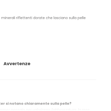
 minerali riflettenti dorate che lasciano sulla pelle
resenza di antiossidanti completa la formula senza
one in plastica riciclata al 100% è dotato di
Avvertenze
ter si notano chiaramente sulla pelle?
shimmer pensato per valorizzare l’abbronzatura; la resa