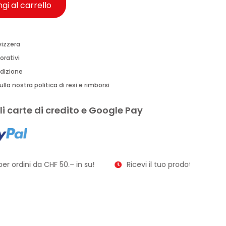
gi al carrello
vizzera
orativi
edizione
lla nostra politica di resi e rimborsi
i carte di credito e Google Pay
r ordini da CHF 50.– in su!
Ricevi il tuo prodotto in soli 2