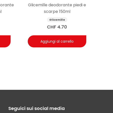
dorante
Glicemille deodorante piedi e
l
scarpe 150ml
Glicemille
CHF
4.70
Aggiungi al carrello
Seguici sui social media