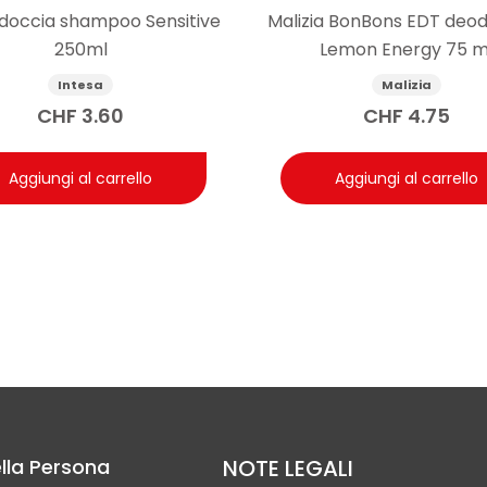
 doccia shampoo Sensitive
Malizia BonBons EDT deo
250ml
Lemon Energy 75 m
Intesa
Malizia
CHF
3.60
CHF
4.75
Aggiungi al carrello
Aggiungi al carrello
lla Persona
NOTE LEGALI