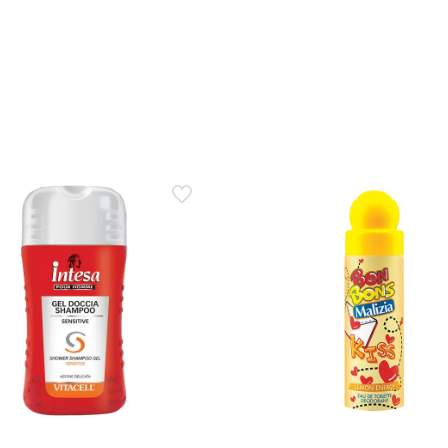
quantità applicata e alla luce.
in spray secco si assorbe davvero in fretta senza lasciare 
icato come spray di olio secco a rapido assorbimento e non grass
opo l’applicazione prima di vestirti.
ra un olio doposole illuminante come Byron Bay e un dopos
 privilegia l’effetto estetico immediato con glow dorato visibile,
mer di solito punta soprattutto su idratazione e sollievo, senza c
inante è la scelta più adatta; se cerchi un trattamento intensivo, p
rata e lenisce davvero la pelle dopo il sole oppure il bene
omfort leggero e morbidezza dopo il sole e contiene antiossidanti; 
’esposizione, potrebbe non sostituire un doposole più trattante.
come Byron Bay rischia di trasferirsi su vestiti o tessuti c
ate può trasferire un po’ di luminosità su tessuti se ci si veste subit
lascia assorbire e asciugare completamente prima del contatto con