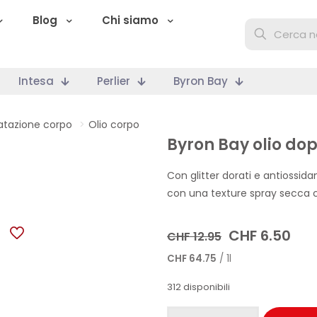
Blog
Chi siamo
Intesa
Perlier
Byron Bay
ratazione corpo
>
Olio corpo
Byron Bay olio do
Con glitter dorati e antiossida
con una texture spray secca 
Il
Il
CHF
6.50
CHF
12.95
prezzo
pre
CHF
64.75
/ 1l
originale
att
era:
è:
312 disponibili
CHF 12.95.
CHF
Byron