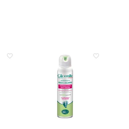
la pelle unta o appiccicosa?
o. In uso lascia un tocco luminoso ma leggero sulla
ole tradizionale senza shimmer?
 offrendo al tempo stesso una sensazione di pelle
omponente brillante. Se il tuo obiettivo principale è
otrebbe servirti un prodotto più ricco.
ficio principale resta l’effetto glow?
tuttavia il beneficio principale è l’effetto glow
hiari dopo l’applicazione?
o, in particolare su capi chiari. Per ridurre il rischio,
 gli abiti; se hai dubbi, prova prima su una piccola