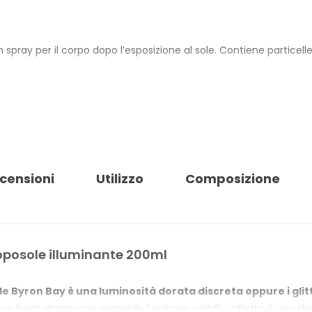
 spray per il corpo dopo l’esposizione al sole. Contiene particelle
e aiuta a contrastare la secchezza post-esposizione solare. La p
cia residui untuosi né appiccicosi. La formula è vegana e il flac
censioni
Utilizzo
Composizione
E ILLUMINANTE
so sulla pelle abbronzata
etto shimmer visibile
oposole illuminante 200ml
sizione solare
untuosa
e Byron Bay è una luminosità dorata discreta oppure i glit
un finish dorato con particelle luminose visibili. L’effetto è uno 