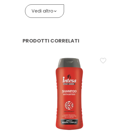
Formula vegana
può sembrare più discreta o più evidente in base alla 
Vedi altro
Domanda: L’olio doposole illuminante Byron Bay 
Risposta: L’olio doposole illuminante Byron Bay è ind
pelle; per il massimo comfort attendi qualche minuto d
PRODOTTI CORRELATI
Domanda: Che differenza c’è, nell’uso reale, t
Risposta: Un olio doposole illuminante come Byron Bay
morbida e leggera. Un doposole tradizionale senza shim
valorizzare l’abbronzatura con luce dorata, l’olio illum
Domanda: L’olio doposole illuminante Byron Bay id
Risposta: L’olio doposole illuminante Byron Bay offre c
dorato. Per esigenze di riparazione più intense dopo l
Domanda: L’olio doposole illuminante con glitter 
Risposta: Un olio doposole illuminante con particelle dor
applica su pelle pulita e asciutta, massaggia bene e 
area.