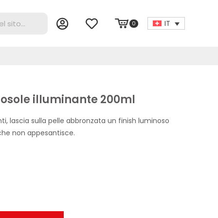
IT
0
posole illuminante 200ml
nti, lascia sulla pelle abbronzata un finish luminoso
che non appesantisce.
zzo
uale
 6.50.