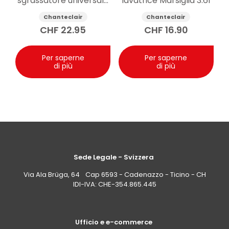
sgrassatore universale
lavatrice Marsiglia 3.6l
Marsiglia 5l
Chanteclair
Chanteclair
CHF
22.95
CHF
16.90
Per saperne
Per saperne
di più
di più
Sede Legale - Svizzera
Via Ala Brüga, 64 Cap 6593 - Cadenazzo - Ticino - CH
IDI-IVA: CHE-354.865.445
Ufficio e e-commerce