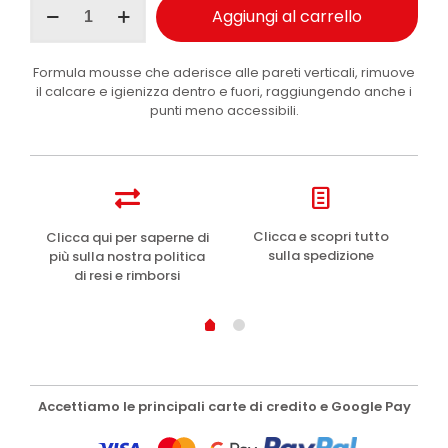
Aggiungi al carrello
WC
Disincrostante
625ml
Formula mousse che aderisce alle pareti verticali, rimuove
quantità
il calcare e igienizza dentro e fuori, raggiungendo anche i
punti meno accessibili.
e
Clicca e scopri tutto
Clicca qui per saperne di
sulla spedizione
più sulla nostra politica
di resi e rimborsi
Accettiamo le principali carte di credito e Google Pay