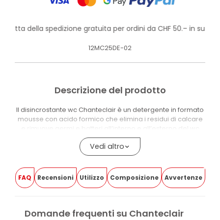
rofitta della spedizione gratuita per ordini da CHF 50.– in su!
12MC25DE-02
Descrizione del prodotto
Il disincrostante wc Chanteclair è un detergente in formato
mousse con acido formico che elimina i residui di calcare
e rimuove germi e batteri all’interno e all’esterno del wc
per azione meccanica.
Vedi altro
La texture schiumosa aderisce alle pareti verticali e
raggiunge i punti più nascosti della tazza.
FAQ
Recensioni
Utilizzo
Composizione
Avvertenze
L’erogatore funziona anche in posizione capovolta per
trattare le aree sotto il bordo.
Il prodotto è compatibile con ceramica e acciaio.
Domande frequenti su Chanteclair