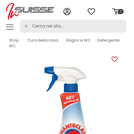
0
Shop
>
Cura della casa
>
Bagno e WC
>
Detergente
WC