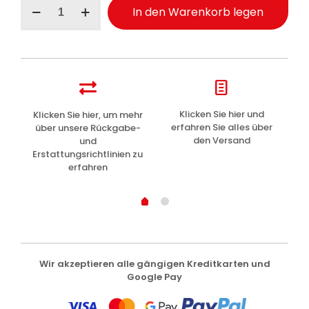
Clinians
In den Warenkorb legen
Hydra
Plus
Aktiv
Antistress
Erfrischendes
Gesichtswasser
200ml
Menge
z
Klicken Sie hier und
Klicken Sie hier, um mehr
L
erfahren Sie alles über
über unsere Rückgabe-
den Versand
und
Erstattungsrichtlinien zu
erfahren
Wir akzeptieren alle gängigen Kreditkarten und
Google Pay