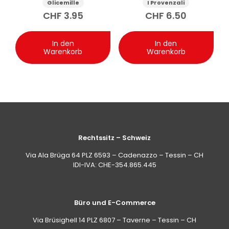
Glicemille
I Provenzali
Sheabutter und
CHF
3.95
CHF
6.50
Avocado 250 ml
In den
In den
Warenkorb
Warenkorb
Rechtssitz – Schweiz
Via Ala Brüga 64 PLZ 6593 – Cadenazzo – Tessin – CH
IDI-IVA: CHE-354.865.445
Büro und E-Commerce
Via Brüsighell 14 PLZ 6807 – Taverne – Tessin – CH