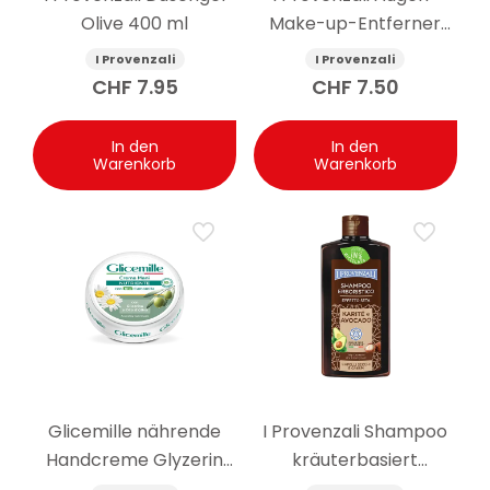
Olive 400 ml
Make-up-Entferner
Bio-Hagebutte 150 ml
I Provenzali
I Provenzali
CHF
7.95
CHF
7.50
In den
In den
Warenkorb
Warenkorb
Glicemille nährende
I Provenzali Shampoo
Handcreme Glyzerin
kräuterbasiert
und Kamille 100ml
Seideneffekt