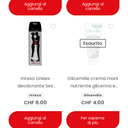
Aggiungi al
Aggiungi al
carrello
carrello
Esaurito
Intesa Unisex
Glicemille crema mani
deodorante Sex
nutriente glicerina e
Attraction 125ml
camomilla 100ml
Intesa
Glicemille
CHF
6.00
CHF
4.00
Aggiungi al
Per saperne
carrello
di più