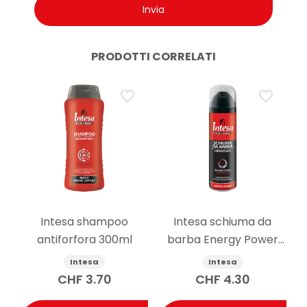
PRODOTTI CORRELATI
Intesa shampoo
Intesa schiuma da
antiforfora 300ml
barba Energy Power
300ml
Intesa
Intesa
CHF
3.70
CHF
4.30