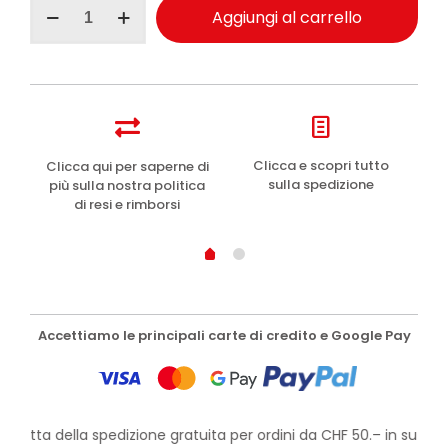
Clinians
Aggiungi al carrello
Hydra
Plus
gel
detergente
viso
rinfrescante
150ml
quantità
e
Clicca e scopri tutto
Clicca qui per saperne di
sulla spedizione
più sulla nostra politica
di resi e rimborsi
Accettiamo le principali carte di credito e Google Pay
rofitta della spedizione gratuita per ordini da CHF 50.– in su!