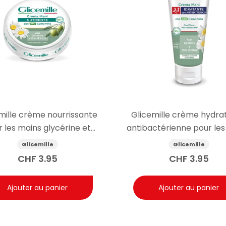
mille crème nourrissante
Glicemille crème hydra
 les mains glycérine et
antibactérienne pour les
camomille 100ml
100ml
Glicemille
Glicemille
CHF
3.95
CHF
3.95
Ajouter au panier
Ajouter au panier