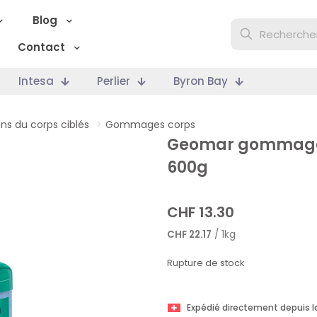
Blog
Contact
Intesa
Perlier
Byron Bay
ins du corps ciblés
>
Gommages corps
Geomar gommage c
600g
CHF
13.30
CHF
22.17
/ 1kg
Rupture de stock
Expédié directement depuis l