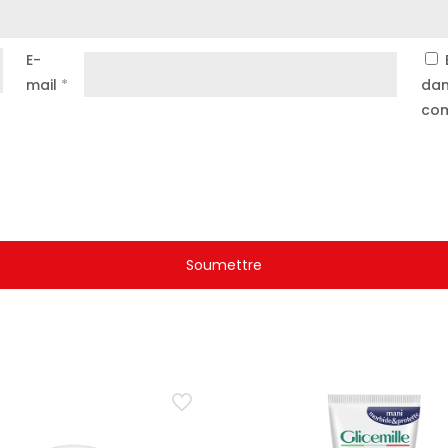
E-
mail
*
dan
com