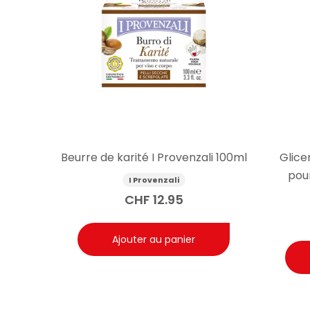
Beurre de karité I Provenzali 100ml
Glice
pour
I Provenzali
CHF
12.95
Ajouter au panier