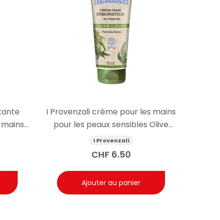
tante
I Provenzali crème pour les mains
 mains
pour les peaux sensibles Olive
75ml
I Provenzali
CHF
6.50
Ajouter au panier