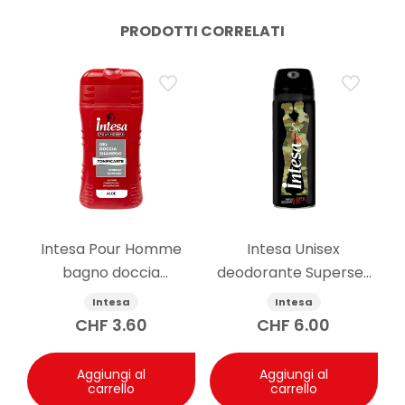
PRODOTTI CORRELATI
Intesa Pour Homme
Intesa Unisex
bagno doccia
deodorante Supersex
shampoo Aloe 250ml
Mimetic 24h 125ml
Intesa
Intesa
CHF
3.60
CHF
6.00
Aggiungi al
Aggiungi al
carrello
carrello