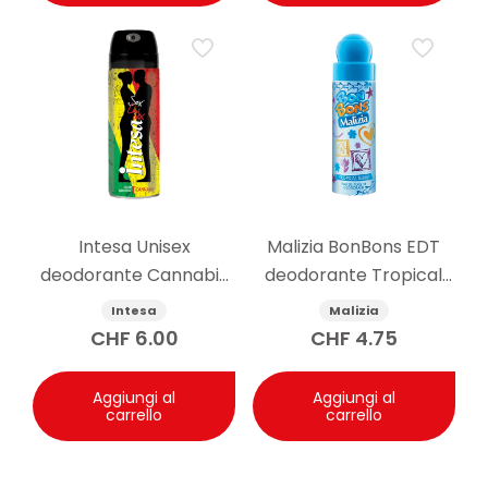
Intesa Unisex
Malizia BonBons EDT
deodorante Cannabis
deodorante Tropical
125ml
Berry 75 ml
Intesa
Malizia
CHF
6.00
CHF
4.75
Aggiungi al
Aggiungi al
carrello
carrello