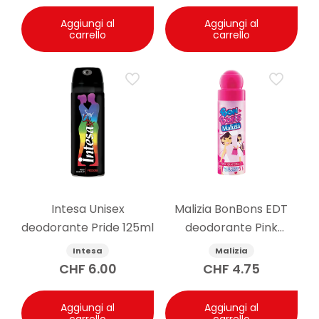
Aggiungi al
Aggiungi al
carrello
carrello
Intesa Unisex
Malizia BonBons EDT
deodorante Pride 125ml
deodorante Pink
Grapefruit 75 ml
Intesa
Malizia
CHF
6.00
CHF
4.75
Aggiungi al
Aggiungi al