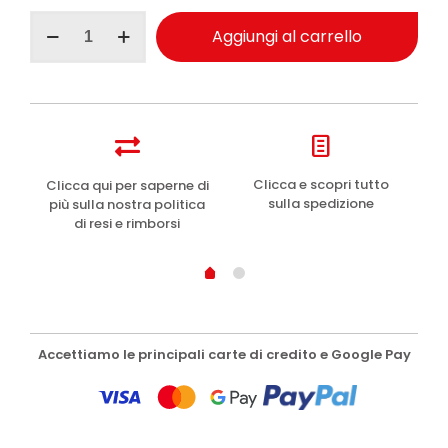
Geomar
Aggiungi al carrello
maschera
viso
in
tessuto
anti-
età
22ml
quantità
e
Clicca e scopri tutto
Clicca qui per saperne di
sulla spedizione
più sulla nostra politica
di resi e rimborsi
Accettiamo le principali carte di credito e Google Pay