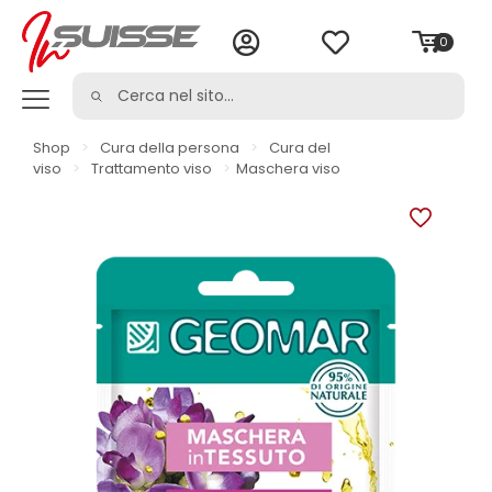
0
Shop
>
Cura della persona
>
Cura del
viso
>
Trattamento viso
>
Maschera viso