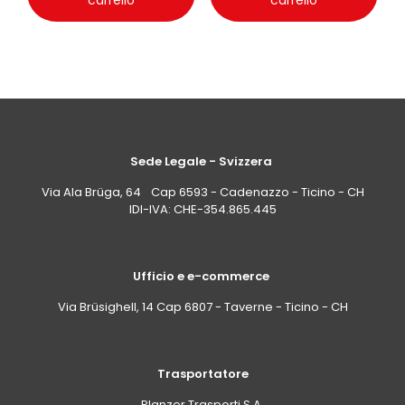
carrello
carrello
Sede Legale - Svizzera
Via Ala Brüga, 64 Cap 6593 - Cadenazzo - Ticino - CH
IDI-IVA: CHE-354.865.445
Ufficio e e-commerce
Via Brüsighell, 14 Cap 6807 - Taverne - Ticino - CH
Trasportatore
Planzer Trasporti S.A.