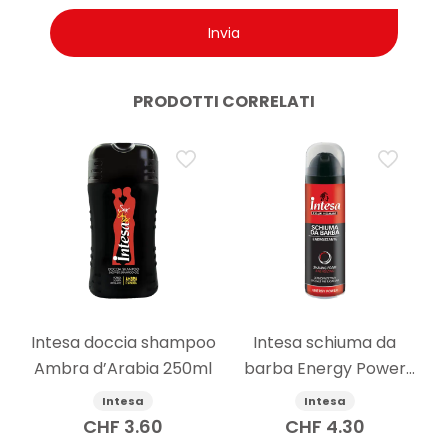
PRODOTTI CORRELATI
Intesa doccia shampoo
Intesa schiuma da
Ambra d’Arabia 250ml
barba Energy Power
300ml
Intesa
Intesa
CHF
3.60
CHF
4.30