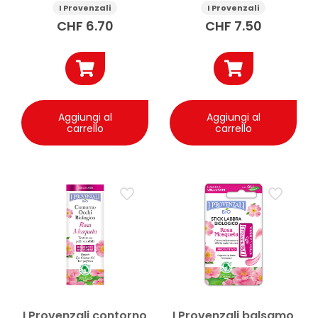
I Provenzali
I Provenzali
CHF
6.70
CHF
7.50
Aggiungi al
Aggiungi al
carrello
carrello
I Provenzali contorno
I Provenzali balsamo