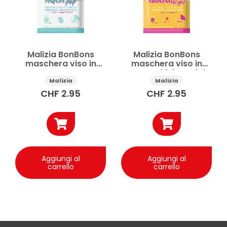
Malizia BonBons
Malizia BonBons
maschera viso in
maschera viso in
tessuto Aqua Pop
tessuto Shining Bright
idratante e
25 ml
Malizia
Malizia
rinfrescante 25 ml
CHF
2.95
CHF
2.95
Aggiungi al
Aggiungi al
carrello
carrello