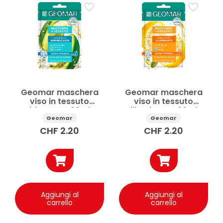
Accessorio viso
Acqua micellare
Aktion
Balsamo labbra
Contorno labbra
Contorno occhi
Crema solare viso
Crema viso
Cura del viso
Cura della persona
Vedi di più
Prezzo
Geomar maschera
Geomar maschera
viso in tessuto
viso in tessuto
idratante 22ml
illuminante 22ml
Geomar
Geomar
Applicare
CHF
2.20
CHF
2.20
Aggiungi al
Aggiungi al
carrello
carrello