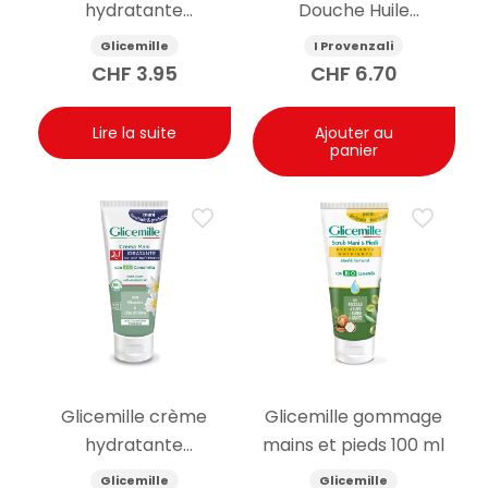
hydratante
Douche Huile
antibactérienne pour
d’Amande Douce
Glicemille
I Provenzali
les mains avec
400ml
CHF
3.95
CHF
6.70
prébiotique 100 ml
Lire la suite
Ajouter au
panier
Glicemille crème
Glicemille gommage
hydratante
mains et pieds 100 ml
antibactérienne pour
Glicemille
Glicemille