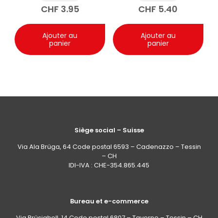
les mains 100ml
CHF
3.95
CHF
5.40
Ajouter au
Ajouter au
panier
panier
Siège social – Suisse
Via Ala Brüga, 64 Code postal 6593 – Cadenazzo – Tessin
– CH
IDI-IVA : CHE-354.865.445
Bureau et e-commerce
Via Brüsighell, 14 Code postal 6807 – Taverne – Tessin – CH