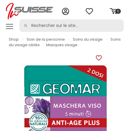
0
Shop
>
Soin de la personne
>
Soins du visage
>
Soins
du visage ciblés
>
Masques visage