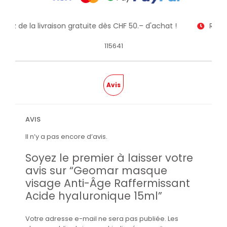
fitez de la livraison gratuite dès CHF 50.– d'achat !
Recev
115641
Avis
AVIS
Il n’y a pas encore d’avis.
Soyez le premier à laisser votre
avis sur “Geomar masque
visage Anti-Âge Raffermissant
Acide hyaluronique 15ml”
Votre adresse e-mail ne sera pas publiée.
Les