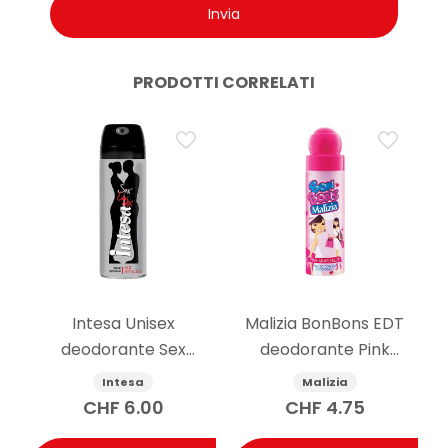
PRODOTTI CORRELATI
Intesa Unisex
Malizia BonBons EDT
deodorante Sex
deodorante Pink
Attraction 125ml
Grapefruit 75 ml
Intesa
Malizia
CHF
6.00
CHF
4.75