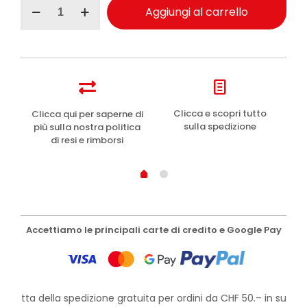
Glicemille
Aggiungi al carrello
balsamo
labbra
SPF
20
protettivo
5.5gr
quantità
e
Clicca e scopri tutto
Clicca qui per saperne di
sulla spedizione
più sulla nostra politica
di resi e rimborsi
Accettiamo le principali carte di credito e Google Pay
rofitta della spedizione gratuita per ordini da CHF 50.– in su!